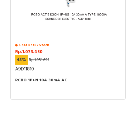
Chat untuk Stock
Rp.1.073.430
45%
Rp.1.951.691
A9D11810
RCBO 1P+N 10A 30mA AC