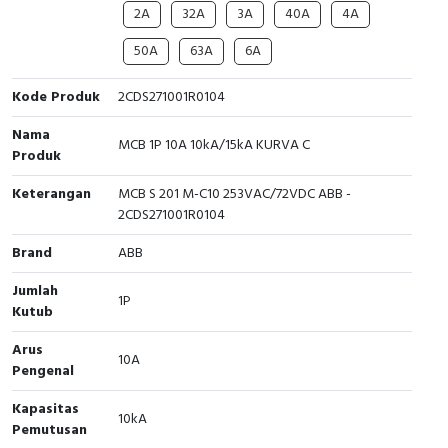
2A
32A
3A
40A
4A
Cable Operated Switch
Panel Box
50A
63A
6A
Signalling Columns
Kode Produk
2CDS271001R0104
Safety Sensors
Nama
MCB 1P 10A 10kA/15kA KURVA C
Produk
Pressure Switch
Keterangan
MCB S 201 M-C10 253VAC/72VDC ABB -
2CDS271001R0104
Ultrasonic & Rotary Encoder
Brand
ABB
Limit Switch
Jumlah
1P
Kutub
Inductive Sensors
Arus
10A
Photoelectric
Pengenal
Cam Switch
Kapasitas
10kA
Pemutusan