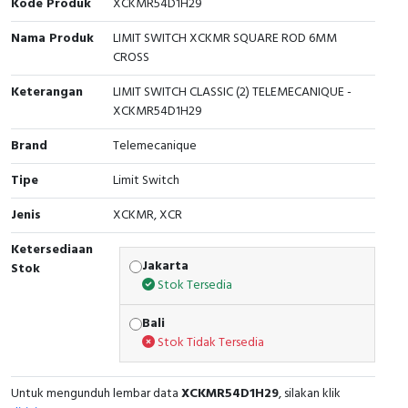
Kode Produk
XCKMR54D1H29
Interactive Flat Panel (IFP)
EcoStruxure Terminal Expert
Pendant / Crane Controller
Terminal Block
Inverter
Testers
Nama Produk
LIMIT SWITCH XCKMR SQUARE ROD 6MM
Extension Power Socket
Panel Kendali
Engsel / Hinge
FRENIC
Compact Data Loggers
CROSS
Keterangan
LIMIT SWITCH CLASSIC (2) TELEMECANIQUE -
Vacuum
Selector Iluminasi
Industrial Plug & Socket
Electric Motor
Field Measuring
XCKMR54D1H29
Flash Buzzers
Busbar
Accessories
Brand
Telemecanique
Tipe
Potensiometer
Junction Box
Digistart
Limit Switch
Jenis
XCKMR, XCR
Joystick Controller
MCB Box
Ketersediaan
Foot Switch
Motion Sensors
Jakarta
Stok
Stok Tersedia
Tower Light
Accessories
Bali
Stok Tidak Tersedia
Accessories
Accessories Elektrikal
Untuk mengunduh lembar data
XCKMR54D1H29
, silakan klik
Exlhoist / Wireless Crane Controller
Empty Box