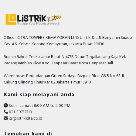
Office : CITRA TOWERS KEMAYORAN Lt.15 Unit K & L Jl. Benyamin Suaeb
Kav. A6, Kebon Kosong Kemayoran, Jakarta Pusat 10630
Branch Bali: Jl. Teuku Umar Barat No.77B Dusun Tegallantang Kaja Kel.
Padangsambian Klod Kec. Denpasar Barat Kota Denpasar Bali
Warehouse: Pergudangan Green Sedayu Bizpark Blok GS 5 No 63 JL
Cakung CIlincing Timur KM.02 Jakarta Timur 13910
Kami siap melayani anda
Senin-Jumat : 8:00 AM to 5:00 PM
021-39712719
cs@listrikkita.co.id
Temukan kami di