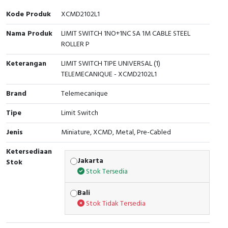
Interactive Flat Panel (IFP)
EcoStruxure Terminal Expert
Pendant / Crane Controller
Terminal Block
Inverter
Testers
Kode Produk
XCMD2102L1
Extension Power Socket
Panel Kendali
Engsel / Hinge
FRENIC
Compact Data Loggers
Nama Produk
LIMIT SWITCH 1NO+1NC SA 1M CABLE STEEL
ROLLER P
Vacuum
Selector Iluminasi
Industrial Plug & Socket
Electric Motor
Field Measuring
Keterangan
LIMIT SWITCH TIPE UNIVERSAL (1)
TELEMECANIQUE - XCMD2102L1
Flash Buzzers
Busbar
Accessories
Brand
Telemecanique
Potensiometer
Junction Box
Digistart
Tipe
Limit Switch
Joystick Controller
MCB Box
Jenis
Miniature, XCMD, Metal, Pre-Cabled
Foot Switch
Motion Sensors
Ketersediaan
Jakarta
Stok
Stok Tersedia
Tower Light
Accessories
Bali
Accessories
Accessories Elektrikal
Stok Tidak Tersedia
Exlhoist / Wireless Crane Controller
Empty Box