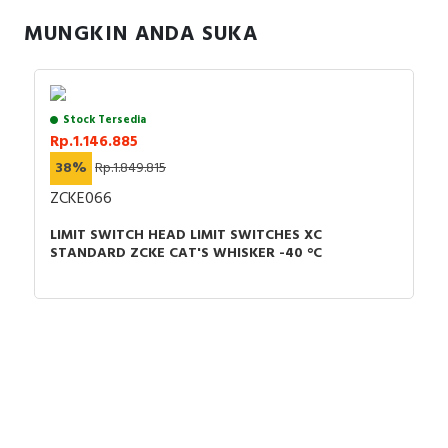
RFID
• Pembukaan positif: Dengan
MUNGKIN ANDA SUKA
• Lebar: 30 mm
Capacitive Sensors
• Tinggi: 50 mm
• Kedalaman: 16 mm
• Berat bersih: 0,185 kg
Safety Switch
Stock Tersedia
Rp.1.146.885
Radio Frequency
38%
Rp.1.849.815
Contact Block
ZCKE066
LIMIT SWITCH HEAD LIMIT SWITCHES XC
STANDARD ZCKE CAT'S WHISKER -40 °C