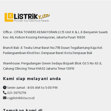
Office : CITRA TOWERS KEMAYORAN Lt.15 Unit K & L Jl. Benyamin Suaeb
Kav. A6, Kebon Kosong Kemayoran, Jakarta Pusat 10630
Branch Bali: Jl. Teuku Umar Barat No.77B Dusun Tegallantang Kaja Kel.
Padangsambian Klod Kec. Denpasar Barat Kota Denpasar Bali
Warehouse: Pergudangan Green Sedayu Bizpark Blok GS 5 No 63 JL
Cakung CIlincing Timur KM.02 Jakarta Timur 13910
Kami siap melayani anda
Senin-Jumat : 8:00 AM to 5:00 PM
021-39712719
cs@listrikkita.co.id
Temukan kami di