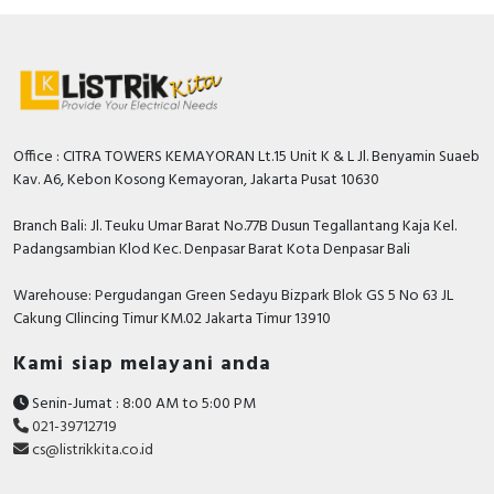
Kromatisitas awal :
(0.3123, 0.3282) SDCM≤5
Toleransi konsumsi daya :
+/-10%
Office : CITRA TOWERS KEMAYORAN Lt.15 Unit K & L Jl. Benyamin Suaeb
Kav. A6, Kebon Kosong Kemayoran, Jakarta Pusat 10630
Branch Bali: Jl. Teuku Umar Barat No.77B Dusun Tegallantang Kaja Kel.
Padangsambian Klod Kec. Denpasar Barat Kota Denpasar Bali
Warehouse: Pergudangan Green Sedayu Bizpark Blok GS 5 No 63 JL
Cakung CIlincing Timur KM.02 Jakarta Timur 13910
Kami siap melayani anda
Senin-Jumat : 8:00 AM to 5:00 PM
021-39712719
cs@listrikkita.co.id