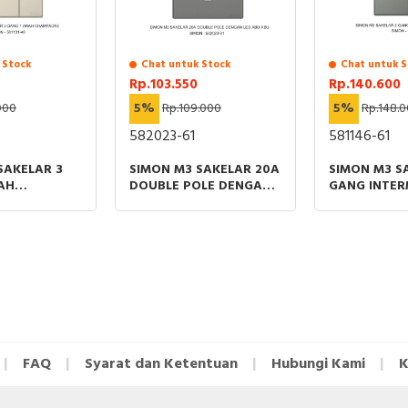
 Stock
Chat untuk Stock
Chat untuk S
Rp.103.550
Rp.140.600
000
5%
Rp.109.000
5%
Rp.148.
582023-61
581146-61
SAKELAR 3
SIMON M3 SAKELAR 20A
SIMON M3 S
AH
DOUBLE POLE DENGAN
GANG INTER
NE
LED ABU-ABU
ABU-ABU
FAQ
Syarat dan Ketentuan
Hubungi Kami
K