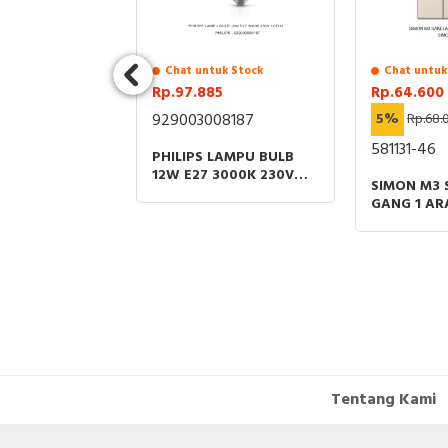
uk Stock
Chat untuk Stock
Chat untuk
2.500
Rp.97.885
Rp.64.600
62.837.500
929003008187
5%
Rp.68.
31R1
581131-46
PHILIPS LAMPU BULB
12W E27 3000K 230V
 4P 50kA
SIMON M3 
1CT/12
RIP UNIT EK-1
GANG 1 AR
E PART ABB
CHAMPAG
Tentang Kami