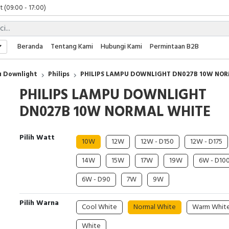
 (09:00 - 17:00)
 (08:00 - 17:00)
t (09:00 - 17:00)
 (09:00 - 17:00)
Beranda
Tentang Kami
Hubungi Kami
Permintaan B2B
 Downlight
Philips
PHILIPS LAMPU DOWNLIGHT DN027B 10W NO
PHILIPS LAMPU DOWNLIGHT
DN027B 10W NORMAL WHITE
Pilih Watt
10W
12W
12W - D150
12W - D175
14W
15W
17W
19W
6W - D10
6W - D90
7W
9W
Pilih Warna
Cool White
Normal White
Warm Whit
White