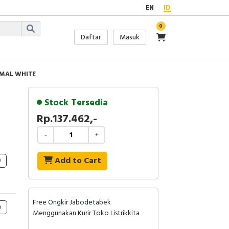
EN
ID
0
Daftar
Masuk
RMAL WHITE
Stock Tersedia
Rp.137.462,-
-
+
Add to Cart
0
Free Ongkir Jabodetabek
e
Menggunakan Kurir Toko Listrikkita