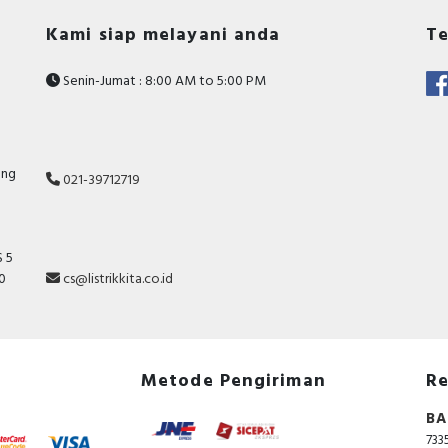
Kami siap melayani anda
Te
Senin-Jumat : 8:00 AM to 5:00 PM
ang
021-39712719
 5
10
cs@listrikkita.co.id
Metode Pengiriman
Re
BA
733