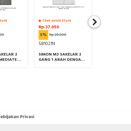
tock
Chat untuk Stock
Chat untuk St
Rp.37.050
Rp.91.200
000
5%
Rp.39.000
5%
Rp.96.000
581021N
581141-61
AKELAR 2
SIMON M3 SAKELAR 2
SIMON M3 SA
MEDIATE
GANG 1 ARAH DENGAN
GANG 1 ARAH
FLUORESCENT PUTIH
ebijakan Privasi