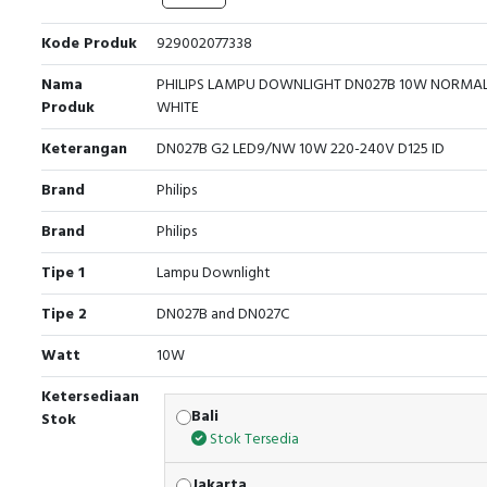
Kode Produk
929002077338
Nama
PHILIPS LAMPU DOWNLIGHT DN027B 10W NORMA
Produk
WHITE
Keterangan
DN027B G2 LED9/NW 10W 220-240V D125 ID
Brand
Philips
Brand
Philips
Tipe 1
Lampu Downlight
Tipe 2
DN027B and DN027C
Watt
10W
Ketersediaan
Bali
Stok
Stok Tersedia
Jakarta