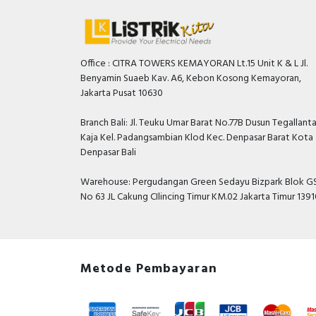
Office : CITRA TOWERS KEMAYORAN Lt.15 Unit K & L Jl.
Benyamin Suaeb Kav. A6, Kebon Kosong Kemayoran,
Jakarta Pusat 10630
Branch Bali: Jl. Teuku Umar Barat No.77B Dusun Tegallant
Kaja Kel. Padangsambian Klod Kec. Denpasar Barat Kota
Denpasar Bali
Warehouse: Pergudangan Green Sedayu Bizpark Blok GS
No 63 JL Cakung CIlincing Timur KM.02 Jakarta Timur 139
Metode Pembayaran