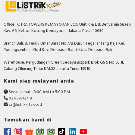
Office : CITRA TOWERS KEMAYORAN Lt.15 Unit K & L Jl. Benyamin Suaeb
Kav. A6, Kebon Kosong Kemayoran, Jakarta Pusat 10630
Branch Bali: Jl. Teuku Umar Barat No.77B Dusun Tegallantang Kaja Kel.
Padangsambian Klod Kec. Denpasar Barat Kota Denpasar Bali
Warehouse: Pergudangan Green Sedayu Bizpark Blok GS 5 No 63 JL
Cakung CIlincing Timur KM.02 Jakarta Timur 13910
Kami siap melayani anda
Senin-Jumat : 8:00 AM to 5:00 PM
021-39712719
cs@listrikkita.co.id
Temukan kami di