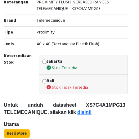
Keterangan
PROXIMITY FLUSH INCREASED RANGES
TELEMECANIQUE - XS7C4A1MPG13
Cable Operated Switch
Panel Box
Brand
Telemecanique
Signalling Columns
Tipe
Proximity
Safety Sensors
Jenis
40 x 40 (Rectangular Plastik Flush)
Pressure Switch
Ketersediaan
Jakarta
Stok
Stok Tersedia
Ultrasonic & Rotary Encoder
Bali
Limit Switch
Stok Tidak Tersedia
Inductive Sensors
Untuk unduh datasheet XS7C4A1MPG13
Photoelectric
TELEMECANIQUE, silakan klik
disini!
Utama
Cam Switch
Read More
Rentang produk: Sensor jarak induktif