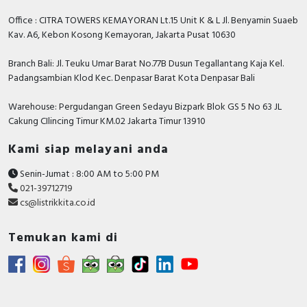
Office : CITRA TOWERS KEMAYORAN Lt.15 Unit K & L Jl. Benyamin Suaeb
Kav. A6, Kebon Kosong Kemayoran, Jakarta Pusat 10630
Branch Bali: Jl. Teuku Umar Barat No.77B Dusun Tegallantang Kaja Kel.
Padangsambian Klod Kec. Denpasar Barat Kota Denpasar Bali
Warehouse: Pergudangan Green Sedayu Bizpark Blok GS 5 No 63 JL
Cakung CIlincing Timur KM.02 Jakarta Timur 13910
Kami siap melayani anda
Senin-Jumat : 8:00 AM to 5:00 PM
021-39712719
cs@listrikkita.co.id
Temukan kami di