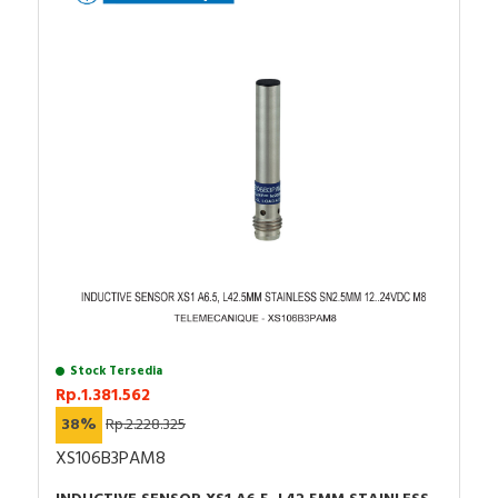
sesuai dengan DIN 40050
Kapasitas pengalihan dalam mA: Arus searah
5...200 mA, arus bolak-balik 5...300 mA
Negara Asal : Indonesia
Stock Tersedia
Rp.1.381.562
38%
Rp.2.228.325
XS106B3PAM8