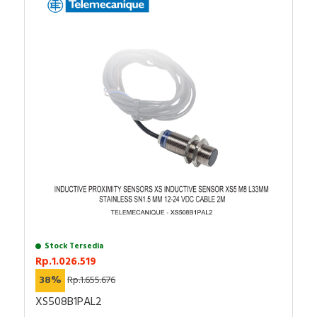
Kapasitas switching dalam mA: <= 200 mA
dengan perlindungan kelebihan beban dan
hubung singkat
Tingkat perlindungan IP: IP69K sesuai dengan
DIN 40050, IP65 sesuai dengan IEC 60529, IP67
Negara Asal : Prancis (France)
Stock Tersedia
Rp.1.026.519
38%
Rp.1.655.676
XS508B1PAL2