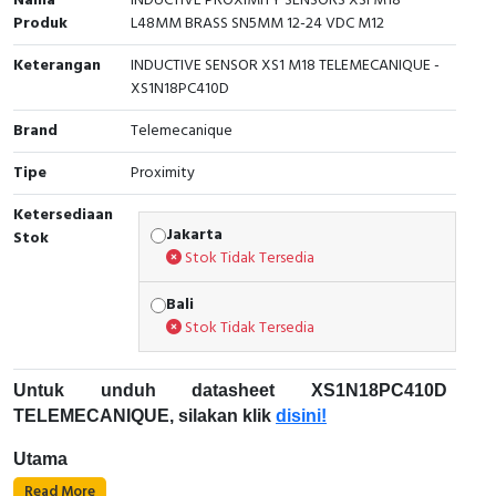
Nama
INDUCTIVE PROXIMITY SENSORS XSI M18
Produk
L48MM BRASS SN5MM 12-24 VDC M12
Cable Operated Switch
Panel Box
Keterangan
INDUCTIVE SENSOR XS1 M18 TELEMECANIQUE -
Signalling Columns
XS1N18PC410D
Brand
Telemecanique
Safety Sensors
Tipe
Proximity
Pressure Switch
Ketersediaan
Jakarta
Stok
Ultrasonic & Rotary Encoder
Stok Tidak Tersedia
Limit Switch
Bali
Stok Tidak Tersedia
Inductive Sensors
Untuk unduh datasheet XS1N18PC410D
Photoelectric
TELEMECANIQUE, silakan klik
disini!
Cam Switch
Utama
Read More