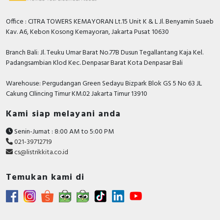
Office : CITRA TOWERS KEMAYORAN Lt.15 Unit K & L Jl. Benyamin Suaeb
Kav. A6, Kebon Kosong Kemayoran, Jakarta Pusat 10630
Branch Bali: Jl. Teuku Umar Barat No.77B Dusun Tegallantang Kaja Kel.
Padangsambian Klod Kec. Denpasar Barat Kota Denpasar Bali
Warehouse: Pergudangan Green Sedayu Bizpark Blok GS 5 No 63 JL
Cakung CIlincing Timur KM.02 Jakarta Timur 13910
Kami siap melayani anda
Senin-Jumat : 8:00 AM to 5:00 PM
021-39712719
cs@listrikkita.co.id
Temukan kami di