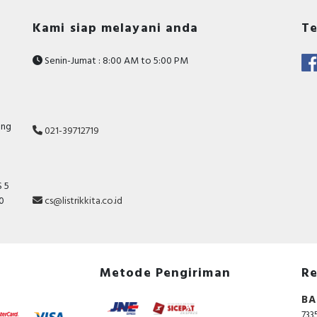
Profil operator : Jamur merah Ø 40 mm, tidak bertand
Jenis dan komposisi kontak : 1NO+1NC
Kami siap melayani anda
Te
Tinggi : 43mm
Lebar : 40mm
Senin-Jumat : 8:00 AM to 5:00 PM
Kedalaman : 82mm
Berat produk : 0,072kg
ang
021-39712719
 5
10
cs@listrikkita.co.id
Metode Pengiriman
Re
BA
733