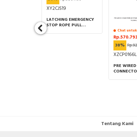
4
XY2CJS19
 EMPTY
LATCHING EMERGENCY
 STATION XB2
STOP ROPE PULL
ALLOY GREY
SWITCH SWITCHES XY2C
Chat untuk
T OUTS 22MM
E XY2CJ STRAIGHT
Rp.570.79
1.5MM
2NC+1NO PG13.5
38%
Rp.9
XZCP0166L
PRE WIRED
CONNECTO
STRAIGHT 
8MM 3 PIN
2M
Tentang Kami