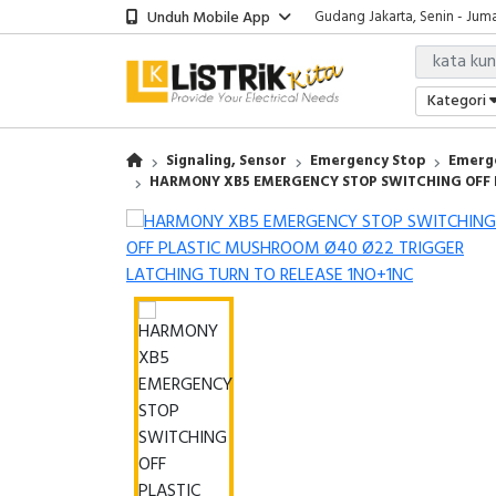
Unduh Mobile App
Gudang Jakarta, Senin - Juma
Showroom Bali, Senin - Jumat
Kantor Jakarta, Senin - Jumat
Gudang Jakarta, Senin - Juma
Kategori
Showroom Bali, Senin - Jumat
Signaling, Sensor
Emergency Stop
Emerg
HARMONY XB5 EMERGENCY STOP SWITCHING OFF 