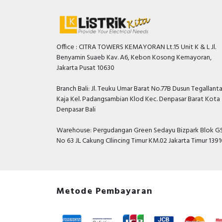
Office : CITRA TOWERS KEMAYORAN Lt.15 Unit K & L Jl.
Benyamin Suaeb Kav. A6, Kebon Kosong Kemayoran,
Jakarta Pusat 10630
Branch Bali: Jl. Teuku Umar Barat No.77B Dusun Tegallant
Kaja Kel. Padangsambian Klod Kec. Denpasar Barat Kota
Denpasar Bali
Warehouse: Pergudangan Green Sedayu Bizpark Blok GS
No 63 JL Cakung CIlincing Timur KM.02 Jakarta Timur 139
Metode Pembayaran