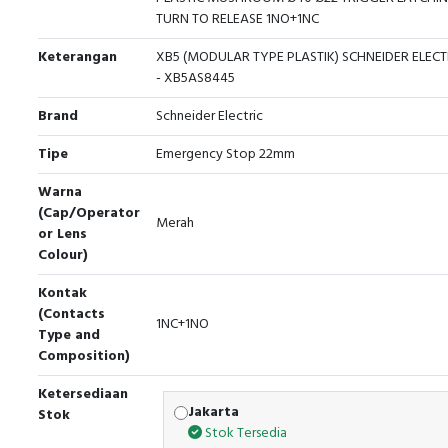
TURN TO RELEASE 1NO+1NC
Keterangan
XB5 (MODULAR TYPE PLASTIK) SCHNEIDER ELECT
- XB5AS8445
Brand
Schneider Electric
Tipe
Emergency Stop 22mm
Warna
(Cap/Operator
Merah
or Lens
Colour)
Kontak
(Contacts
1NC+1NO
Type and
Composition)
Ketersediaan
Jakarta
Stok
Stok Tersedia