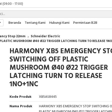
t (09:00 - 17:00)
 (09:00 - 17:00)
 (08:00 - 17:00)
t (09:00 - 17:00)
Beranda
Tentang Kami
Hubungi Kami
Permintaan B2B
 (09:00 - 17:00)
ency Stop 22mm
Schneider Electric
PLASTIC MUSHROOM Ø40 Ø22 TRIGGER LATCHING TURN TO RELEASE 1N
HARMONY XB5 EMERGENCY ST
SWITCHING OFF PLASTIC
MUSHROOM Ø40 Ø22 TRIGGER
LATCHING TURN TO RELEASE
1NO+1NC
Kode Produk
XB5AS8445
Nama Produk
HARMONY XB5 EMERGENCY STOP SWITCHING O
PLASTIC MUSHROOM Ø40 Ø22 TRIGGER LATCHI