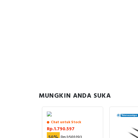
MUNGKIN ANDA SUKA
uk Stock
Chat untuk Stock
.894
Rp.1.790.597
3.390.717
50%
Rp.3.581.193