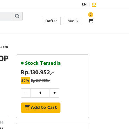
EN
ID
0
Daftar
Masuk
O+1NC
OP
Stock Tersedia
Rp.130.952,-
50%
Rp.261.905,-
-
+
Add to Cart
FF
NG