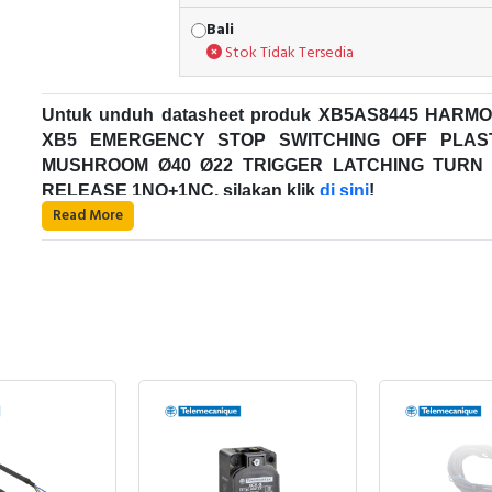
Bali
Stok Tidak Tersedia
Untuk unduh datasheet produk XB5AS8445 HARM
XB5 EMERGENCY STOP SWITCHING OFF PLAS
MUSHROOM Ø40 Ø22 TRIGGER LATCHING TURN
RELEASE 1NO+1NC, silakan klik
di sini
!
Read More
Untuk unduh datasheet produk Emergency Stop, sila
klik
di sini
!
Emergency Stop Schneider Electric
Tombol Emergency Stop adalah perangkat yang diranc
untuk memberikan akses cepat dan mudah bagi opera
untuk menghentikan mesin dalam situasi darurat. Tombol
biasanya berwarna merah dengan simbol putar yang
dalam lingkaran putih. Saat ditekan, tombol akan terk
Fungsi Emergency Stop:
dan harus diputar untuk melepasnya, sehingga kecelak