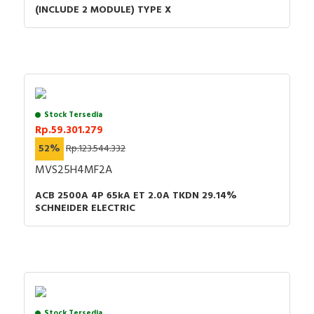
(INCLUDE 2 MODULE) TYPE X
Stock Tersedia
Rp.59.301.279
52%
Rp.123.544.332
MVS25H4MF2A
ACB 2500A 4P 65kA ET 2.0A TKDN 29.14%
SCHNEIDER ELECTRIC
Stock Tersedia