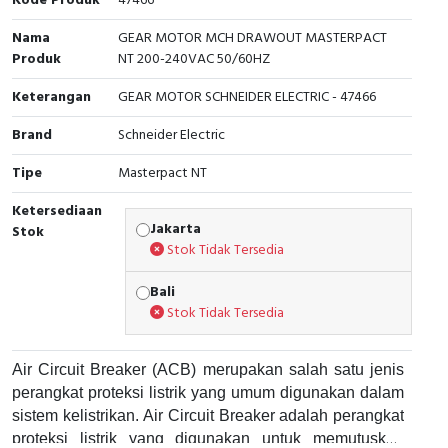
Kode Produk
47466
Interactive Flat Panel (IFP)
EcoStruxure Terminal Expert
Pendant / Crane Controller
Terminal Block
Inverter
Testers
Nama
GEAR MOTOR MCH DRAWOUT MASTERPACT
Extension Power Socket
Panel Kendali
Engsel / Hinge
FRENIC
Compact Data Loggers
Produk
NT 200-240VAC 50/60HZ
Keterangan
GEAR MOTOR SCHNEIDER ELECTRIC - 47466
Vacuum
Selector Iluminasi
Industrial Plug & Socket
Electric Motor
Field Measuring
Brand
Schneider Electric
Flash Buzzers
Busbar
Accessories
Tipe
Masterpact NT
Potensiometer
Junction Box
Digistart
Ketersediaan
Jakarta
Stok
Joystick Controller
MCB Box
Stok Tidak Tersedia
Foot Switch
Motion Sensors
Bali
Stok Tidak Tersedia
Tower Light
Accessories
Air Circuit Breaker (ACB) merupakan salah satu jenis
Accessories
Accessories Elektrikal
perangkat proteksi listrik yang umum digunakan dalam
sistem kelistrikan. Air Circuit Breaker adalah perangkat
Exlhoist / Wireless Crane Controller
Empty Box
proteksi listrik yang digunakan untuk memutuskan