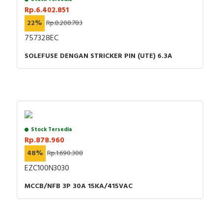
Rp.6.402.851
22%
Rp.8.208.783
757328EC
SOLEFUSE DENGAN STRICKER PIN (UTE) 6.3A
Stock Tersedia
Rp.878.960
48%
Rp.1.690.308
EZC100N3030
MCCB/NFB 3P 30A 15KA/415VAC