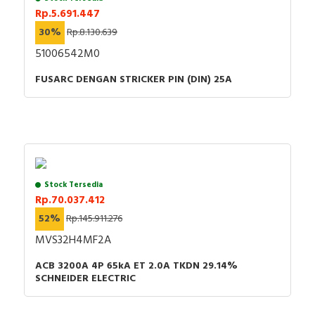
Rp.5.691.447
30%
Rp.8.130.639
51006542M0
FUSARC DENGAN STRICKER PIN (DIN) 25A
Stock Tersedia
Rp.70.037.412
52%
Rp.145.911.276
MVS32H4MF2A
ACB 3200A 4P 65kA ET 2.0A TKDN 29.14%
SCHNEIDER ELECTRIC