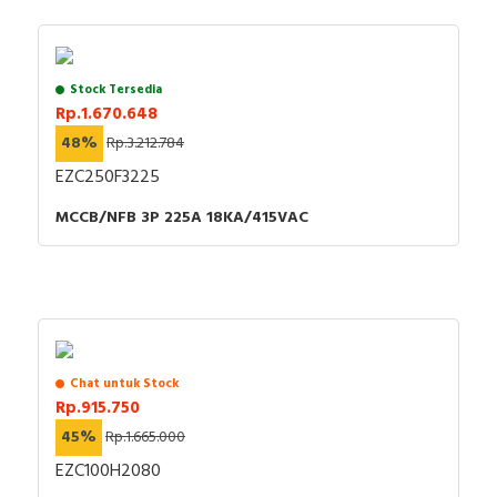
Stock Tersedia
Rp.1.670.648
48%
Rp.3.212.784
EZC250F3225
MCCB/NFB 3P 225A 18KA/415VAC
Chat untuk Stock
Rp.915.750
45%
Rp.1.665.000
EZC100H2080