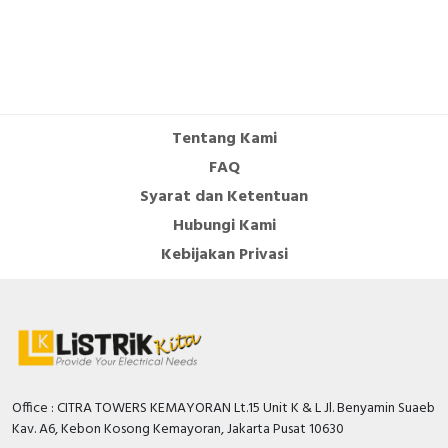
MicroLogic X Control Units from 800 to 6300 A -
User Guide
Catalog - MasterPacT MTZ MicroLogic Active
Catalog 2025 - Air Circuit Breakers
Tentang Kami
FAQ
Syarat dan Ketentuan
Hubungi Kami
Kebijakan Privasi
Office : CITRA TOWERS KEMAYORAN Lt.15 Unit K & L Jl. Benyamin Suaeb
Kav. A6, Kebon Kosong Kemayoran, Jakarta Pusat 10630