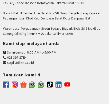
Rated control supply voltage AC 50
Kav. A6, Kebon Kosong Kemayoran, Jakarta Pusat 10630
200…240 Volt
Hz
Branch Bali: Jl. Teuku Umar Barat No.77B Dusun Tegallantang Kaja Kel.
Rated control supply voltage AC 60
200…240 Volt
Padangsambian Klod Kec. Denpasar Barat Kota Denpasar Bali
Hz
Warehouse: Pergudangan Green Sedayu Bizpark Blok GS 5 No 63 JL
Voltage type for actuating
AC
Cakung CIlincing Timur KM.02 Jakarta Timur 13910
Type of switch drive
Motor drive
Kami siap melayani anda
Documents
Senin-Jumat : 8:00 AM to 5:00 PM
021-39712719
Circularity Profile - MOTOR MECHANISM MCH
cs@listrikkita.co.id
200/240VAC -DRAWOUT MTZ2/MTZ3 - End of
Life Instructions
Temukan kami di
Environmental Disclosure - MOTOR MECHANISM
MCH 200/240VAC -DRAWOUT MTZ2/MTZ3 -
Product Environmental Profile
Instruction sheet - Compact NS630b-1600 : Fixed
and withdrawable Circuit-Breaker + Accessories
User guide - MasterPact NW - Circuit breakers and
switch-disconnectors from 800 to 6300 A - User