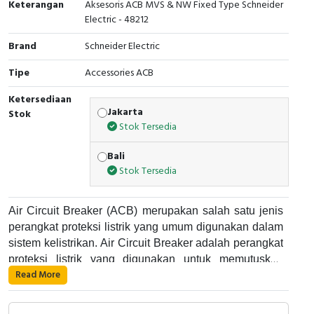
Keterangan
Aksesoris ACB MVS & NW Fixed Type Schneider
Electric - 48212
Cable Operated Switch
Panel Box
Brand
Schneider Electric
Signalling Columns
Tipe
Accessories ACB
Safety Sensors
Ketersediaan
Jakarta
Stok
Pressure Switch
Stok Tersedia
Ultrasonic & Rotary Encoder
Bali
Stok Tersedia
Limit Switch
Air Circuit Breaker (ACB) merupakan salah satu jenis
Inductive Sensors
perangkat proteksi listrik yang umum digunakan dalam
sistem kelistrikan. Air Circuit Breaker adalah perangkat
Photoelectric
proteksi listrik yang digunakan untuk memutuskan
Read More
aliran listrik pada suatu rangkaian listrik saat terjadi
Cam Switch
Air Circuit Breaker bekerja dengan cara memutuskan
gangguan atau kelebihan arus. Alat ini umumnya
aliran listrik pada suatu rangkaian listrik saat terjadi
digunakan di dalam panel listrik industri dan dapat