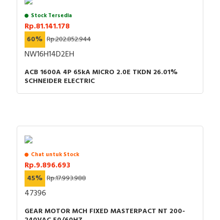
Alexa
Stock Tersedia
Compliant with UK
Rp.81.141.178
Building Regulations
FALSE
60%
Rp.202.852.944
Part M
NW16H14D2EH
Function lighting
Illuminated (on)
ACB 1600A 4P 65kA MICRO 2.0E TKDN 26.01%
Anti-bacterial treatment
FALSE
SCHNEIDER ELECTRIC
Documents
Instruction sheet -
Environmental Disclosure - ZENcelo, A-format
Mechanical Switch - Product Environmental Profile
Chat untuk Stock
Rp.9.896.693
45%
Rp.17.993.988
47396
GEAR MOTOR MCH FIXED MASTERPACT NT 200-