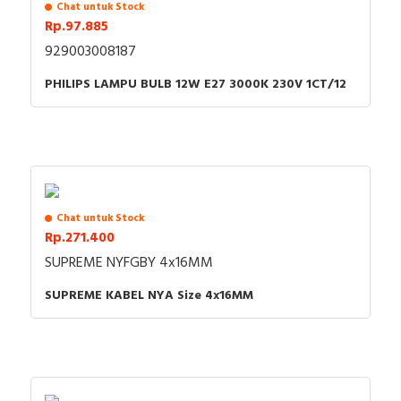
Chat untuk Stock
Connection type
Screwed terminal
Rp.97.885
929003008187
Material quality
Thermoplastic
PHILIPS LAMPU BULB 12W E27 3000K 230V 1CT/12
Assembly arrangement
Basic element with full
cover plate
Method of operation
Rocker/button
Colour of switch operator
Bronze
Compatible with Apple
Chat untuk Stock
FALSE
HomeKit
Rp.271.400
SUPREME NYFGBY 4x16MM
Compatible with Google
FALSE
Assistant
SUPREME KABEL NYA Size 4x16MM
Impact strength
Not available
Feedback-signal contact
FALSE
Compatible with Amazon
FALSE