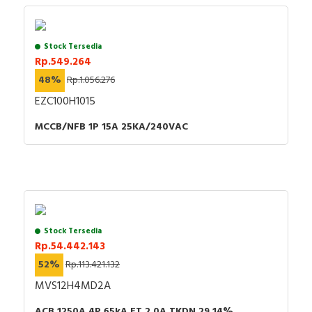
Stock Tersedia
Rp.549.264
48%
Rp.1.056.276
EZC100H1015
MCCB/NFB 1P 15A 25KA/240VAC
Stock Tersedia
Rp.54.442.143
52%
Rp.113.421.132
MVS12H4MD2A
ACB 1250A 4P 65kA ET 2.0A TKDN 29.14%