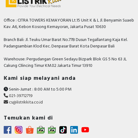
Office : CITRA TOWERS KEMAYORAN Lt.15 Unit K & L Jl. Benyamin Suaeb
Kav. A6, Kebon Kosong Kemayoran, Jakarta Pusat 10630
Branch Bali: Jl. Teuku Umar Barat No.77B Dusun Tegallantang Kaja Kel.
Padangsambian Klod Kec. Denpasar Barat Kota Denpasar Bali
Warehouse: Pergudangan Green Sedayu Bizpark Blok GS 5 No 63 JL
Cakung CIlincing Timur KM.02 Jakarta Timur 13910
Kami siap melayani anda
Senin-Jumat : 8:00 AM to 5:00 PM
021-39712719
cs@listrikkita.co.id
Temukan kami di