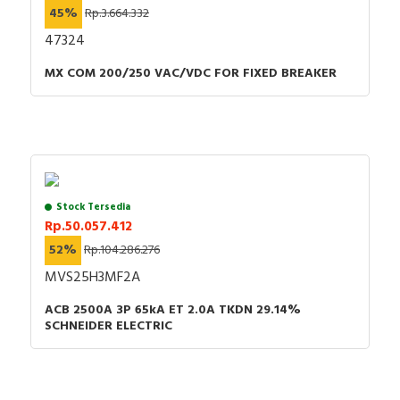
45%
Rp.3.664.332
47324
MX COM 200/250 VAC/VDC FOR FIXED BREAKER
Stock Tersedia
Rp.50.057.412
52%
Rp.104.286.276
MVS25H3MF2A
ACB 2500A 3P 65kA ET 2.0A TKDN 29.14%
SCHNEIDER ELECTRIC