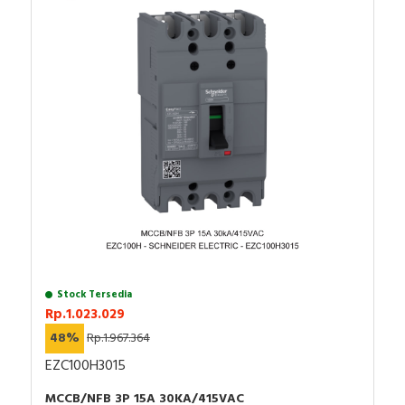
Stock Tersedia
Rp.1.023.029
48%
Rp.1.967.364
EZC100H3015
MCCB/NFB 3P 15A 30KA/415VAC