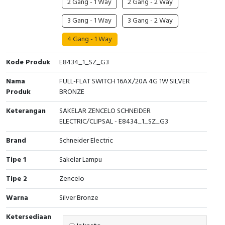
2 Gang - 1 Way
2 Gang - 2 Way
Interactive Flat Panel (IFP)
EcoStruxure Terminal Expert
Pendant / Crane Controller
Terminal Block
Inverter
Testers
3 Gang - 1 Way
3 Gang - 2 Way
Extension Power Socket
Panel Kendali
Engsel / Hinge
FRENIC
Compact Data Loggers
4 Gang - 1 Way
Vacuum
Selector Iluminasi
Industrial Plug & Socket
Electric Motor
Field Measuring
Kode Produk
E8434_1_SZ_G3
Flash Buzzers
Busbar
Accessories
Nama
FULL-FLAT SWITCH 16AX/20A 4G 1W SILVER
Produk
BRONZE
Potensiometer
Junction Box
Digistart
Keterangan
SAKELAR ZENCELO SCHNEIDER
ELECTRIC/CLIPSAL - E8434_1_SZ_G3
Joystick Controller
MCB Box
Brand
Schneider Electric
Foot Switch
Motion Sensors
Tipe 1
Sakelar Lampu
Tower Light
Accessories
Tipe 2
Zencelo
Accessories
Accessories Elektrikal
Warna
Silver Bronze
Ketersediaan
Exlhoist / Wireless Crane Controller
Empty Box