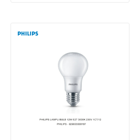
Device width
87 Millimetre
Device height
87 Millimetre
Surface finishing
Matt
Push button switch
FALSE
Type of fastening
Screw mounting
Label space/information
No
surface
Material
Plastic
Wiring system
Off switch 1-pole
Nominal voltage
250 Volt
Halogen free
TRUE
Mounting method
Flush-mounted