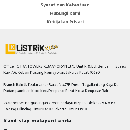
over contact
Syarat dan Ketentuan
Hubungi Kami
Colour button
White
Kebijakan Privasi
With front ring
TRUE
Degree of protection (IP)
IP66
Suitable for illumination
TRUE
Number of command positions
1
Office : CITRA TOWERS KEMAYORAN Lt.15 Unit K & L Jl. Benyamin Suaeb
Transparent
TRUE
Kav. A6, Kebon Kosong Kemayoran, Jakarta Pusat 10630
Number of contacts as normally
1
Branch Bali: Jl. Teuku Umar Barat No.77B Dusun Tegallantang Kaja Kel.
closed contact
Padangsambian Klod Kec. Denpasar Barat Kota Denpasar Bali
Degree of protection (NEMA)
4X
Warehouse: Pergudangan Green Sedayu Bizpark Blok GS 5 No 63 JL
Cakung CIlincing Timur KM.02 Jakarta Timur 13910
Documents
Kami siap melayani anda
Declaration of conformity - XB4B, XB5A/D/E/K,
Control and signaling units, XD4P, XD5P Joystick