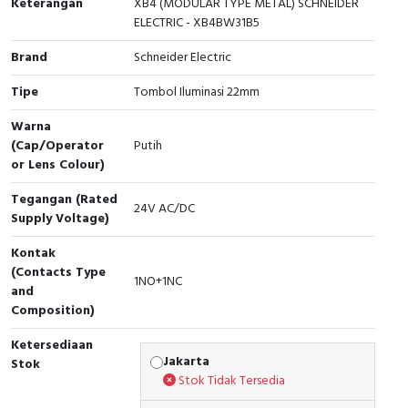
Keterangan
XB4 (MODULAR TYPE METAL) SCHNEIDER
ELECTRIC - XB4BW31B5
Cable Operated Switch
Panel Box
Brand
Schneider Electric
Signalling Columns
Tipe
Tombol Iluminasi 22mm
Safety Sensors
Warna
(Cap/Operator
Putih
Pressure Switch
or Lens Colour)
Tegangan (Rated
Ultrasonic & Rotary Encoder
24V AC/DC
Supply Voltage)
Limit Switch
Kontak
(Contacts Type
1NO+1NC
Inductive Sensors
and
Composition)
Photoelectric
Ketersediaan
Jakarta
Stok
Cam Switch
Stok Tidak Tersedia