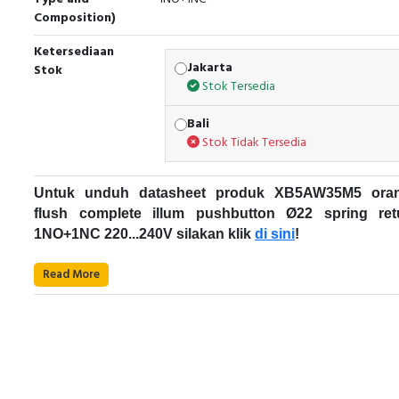
Composition)
Ketersediaan
Jakarta
Stok
Stok Tersedia
Bali
Stok Tidak Tersedia
Untuk unduh datasheet produk XB5AW35M5 ora
flush complete illum pushbutton Ø22 spring ret
1NO+1NC 220...240V silakan klik
di sini
!
Karakteristik Teknikal:
Read More
Kode Produk : XB5AW35M5
Brand : Schneider Electric
Nama Produk : FLUSH COMPLETE ILLUM P
BUTTON DIA22 SPRING RETURN 1NO+1NC 2
240V ORANGE