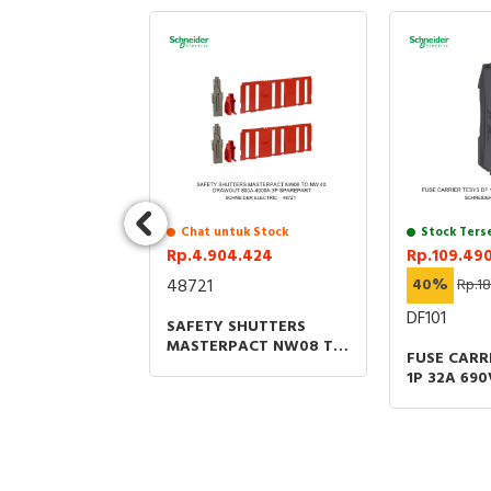
sedia
Chat untuk Stock
Stock Ters
029
Rp.4.904.424
Rp.109.49
1.967.364
48721
40%
Rp.1
3040
DF101
SAFETY SHUTTERS
MASTERPACT NW08 TO
B 3P 40A
FUSE CARR
NW 40 GRAWOUT
5VAC
1P 32A 69
800A-4000A 3P
SIZE 10X3
SPAREPART