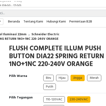
 (09:00 - 17:00)
 (08:00 - 17:00)
t (09:00 - 17:00)
 (09:00 - 17:00)
Beranda
Tentang Kami
Hubungi Kami
Permintaan B2B
l Iluminasi 22mm
Schneider Electric
ING RETURN 1NO+1NC 220-240V ORANGE
FLUSH COMPLETE ILLUM PUSH
BUTTON DIA22 SPRING RETURN
1NO+1NC 220-240V ORANGE
Pilih Warna
Biru
Hijau
Jingga
Merah
Putih
Pilih Tegangan
110-120VAC
230-240VAC