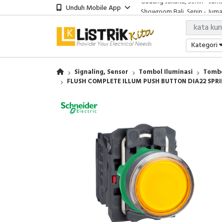
Unduh Mobile App
Showroom Bali, Senin - Jumat
Kantor Jakarta, Senin - Jumat
Gudang Jakarta, Senin - Juma
Showroom Bali, Senin - Jumat
Kategori
Signaling, Sensor
Tombol Iluminasi
Tombo
FLUSH COMPLETE ILLUM PUSH BUTTON DIA22 SPR