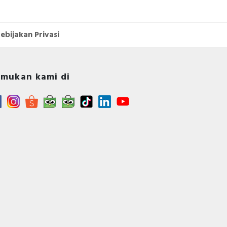
 and
tric
69K,
stic
ebijakan Privasi
ood
cal
mukan kami di