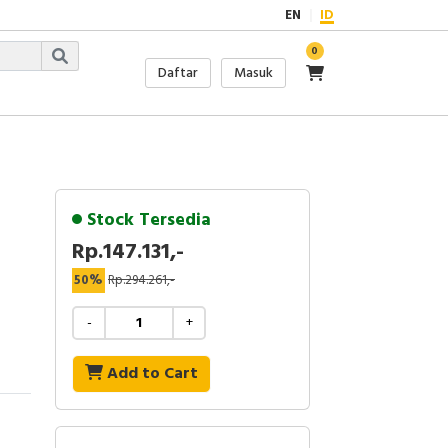
EN
ID
0
Daftar
Masuk
Stock Tersedia
Rp.147.131,-
50%
Rp.294.261,-
-
+
Add to Cart