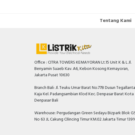
Tentang Kami
Office : CITRA TOWERS KEMAYORAN Lt.15 Unit K & L Jl.
Benyamin Suaeb Kav. A6, Kebon Kosong Kemayoran,
Jakarta Pusat 10630
Branch Bali: Jl. Teuku Umar Barat No.77B Dusun Tegallant
Kaja Kel. Padangsambian Klod Kec. Denpasar Barat Kota
Denpasar Bali
Warehouse: Pergudangan Green Sedayu Bizpark Blok GS
No 63 JL Cakung CIlincing Timur KM.02 Jakarta Timur 139