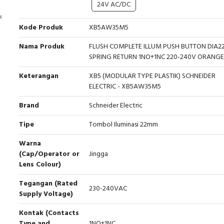
24V AC/DC
Kode Produk
XB5AW35M5
Nama Produk
FLUSH COMPLETE ILLUM PUSH BUTTON DIA2
SPRING RETURN 1NO+1NC 220-240V ORANGE
Keterangan
XB5 (MODULAR TYPE PLASTIK) SCHNEIDER
ELECTRIC - XB5AW35M5
Brand
Schneider Electric
Tipe
Tombol Iluminasi 22mm
Warna
(Cap/Operator or
Jingga
Lens Colour)
Tegangan (Rated
230-240VAC
Supply Voltage)
Kontak (Contacts
Type and
1NO+1NC