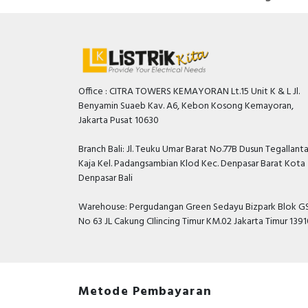
Office : CITRA TOWERS KEMAYORAN Lt.15 Unit K & L Jl.
Benyamin Suaeb Kav. A6, Kebon Kosong Kemayoran,
Jakarta Pusat 10630
Branch Bali: Jl. Teuku Umar Barat No.77B Dusun Tegallant
Kaja Kel. Padangsambian Klod Kec. Denpasar Barat Kota
Denpasar Bali
Warehouse: Pergudangan Green Sedayu Bizpark Blok GS
No 63 JL Cakung CIlincing Timur KM.02 Jakarta Timur 139
Metode Pembayaran