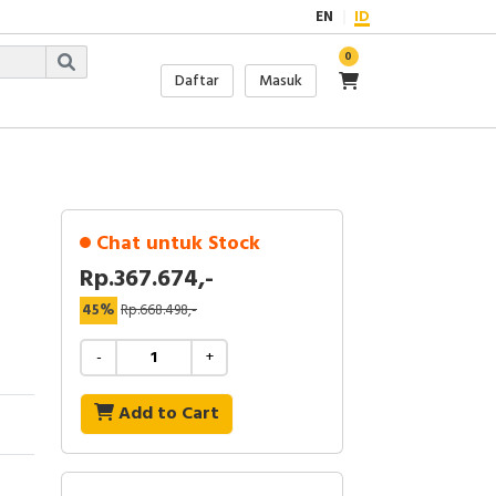
EN
ID
0
Daftar
Masuk
Chat untuk Stock
Rp.367.674,-
45%
Rp.668.498,-
-
+
Add to Cart