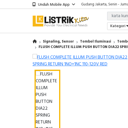
Unduh Mobile App
Gudang Jakarta, Senin - Juma
Showroom Bali, Senin - Jumat
Kantor Jakarta, Senin - Jumat
Gudang Jakarta, Senin - Juma
Kategori
Showroom Bali, Senin - Jumat
Signaling, Sensor
Tombol Iluminasi
Tombo
FLUSH COMPLETE ILLUM PUSH BUTTON DIA22 SPRI