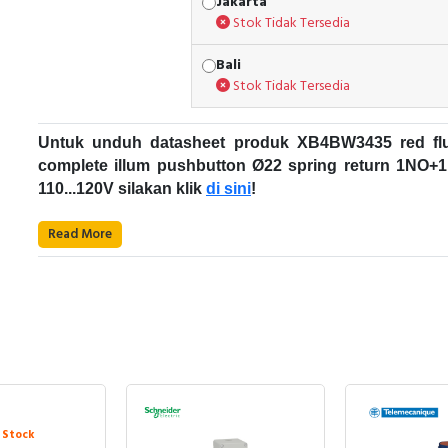
Jakarta
Stok Tidak Tersedia
Bali
Stok Tidak Tersedia
Untuk unduh datasheet produk XB4BW3435 red fl
complete illum pushbutton Ø22 spring return 1NO+
110...120V silakan klik
di sini
!
Karakteristik Teknikal:
Read More
Kode Produk : XB4BW3435
Brand : Schneider Electric
Nama Produk : FLUSH COMPLETE ILLUM P
BUTTON DIA22 SPRING RETURN 1NO+1NC 1
120V RED
Push Button Schneider Electric
Keterangan : XB4 (MODULAR TYPE MET
SCHNEIDER ELECTRIC - XB4BW3435
Push Button
adalah saklar tombol tekan yang berfun
Rentang produk : Harmony XB4
 Stock
untuk menghubungkan atau memutuskan aliran listrik. P