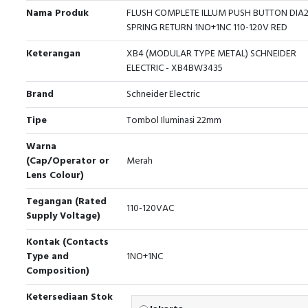
Nama Produk
FLUSH COMPLETE ILLUM PUSH BUTTON DIA
SPRING RETURN 1NO+1NC 110-120V RED
Keterangan
XB4 (MODULAR TYPE METAL) SCHNEIDER
ELECTRIC - XB4BW3435
Brand
Schneider Electric
Tipe
Tombol Iluminasi 22mm
Warna
(Cap/Operator or
Merah
Lens Colour)
Tegangan (Rated
110-120VAC
Supply Voltage)
Kontak (Contacts
Type and
1NO+1NC
Composition)
Ketersediaan Stok