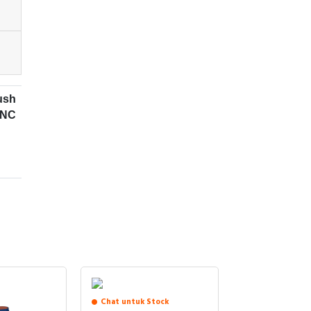
ush
1NC
USH
10-
AL)
gsi
Chat untuk Stock
Chat untuk St
ush