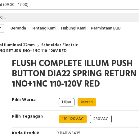
t (09:00 - 17:00)
 (09:00 - 17:00)
 (08:00 - 17:00)
t (09:00 - 17:00)
Beranda
Tentang Kami
Hubungi Kami
Permintaan B2B
 (09:00 - 17:00)
l Iluminasi 22mm
Schneider Electric
NG RETURN 1NO+1NC 110-120V RED
FLUSH COMPLETE ILLUM PUSH
BUTTON DIA22 SPRING RETURN
1NO+1NC 110-120V RED
Pilih Warna
Hijau
Merah
Pilih Tegangan
110-120VAC
230VAC
Kode Produk
XB4BW3435