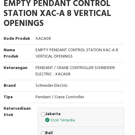
EMPTY PENDANT CONTROL
Interactive Flat Panel (IFP)
EcoStruxure Terminal Expert
Pendant / Crane Controller
Terminal Block
Inverter
Testers
STATION XAC-A 8 VERTICAL
Extension Power Socket
Panel Kendali
Engsel / Hinge
FRENIC
Compact Data Loggers
OPENINGS
Vacuum
Selector Iluminasi
Industrial Plug & Socket
Electric Motor
Field Measuring
Kode Produk
XACA08
Flash Buzzers
Busbar
Accessories
Nama
EMPTY PENDANT CONTROL STATION XAC-A 8
Produk
VERTICAL OPENINGS
Potensiometer
Junction Box
Digistart
Keterangan
PENDANT / CRANE CONTROLLER SCHNEIDER
Joystick Controller
MCB Box
ELECTRIC - XACA08
Brand
Schneider Electric
Foot Switch
Motion Sensors
Tipe
Pendant / Crane Controller
Tower Light
Accessories
Ketersediaan
Jakarta
Stok
Accessories
Accessories Elektrikal
Stok Tersedia
Exlhoist / Wireless Crane Controller
Empty Box
Bali