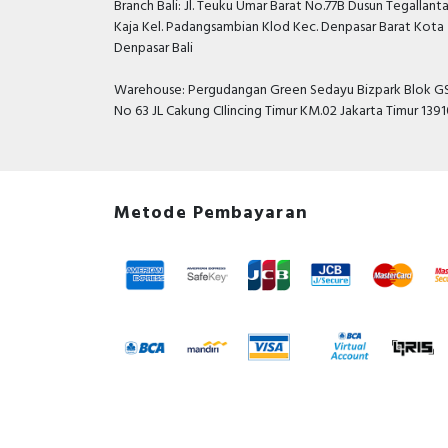
Branch Bali: Jl. Teuku Umar Barat No.77B Dusun Tegallant
Kaja Kel. Padangsambian Klod Kec. Denpasar Barat Kota
Denpasar Bali
Warehouse: Pergudangan Green Sedayu Bizpark Blok GS
No 63 JL Cakung CIlincing Timur KM.02 Jakarta Timur 139
Metode Pembayaran