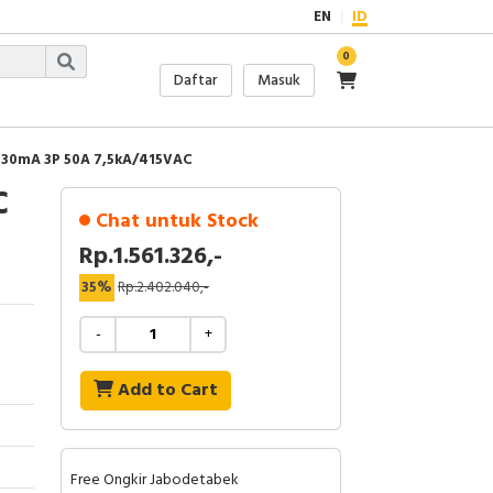
EN
ID
0
Daftar
Masuk
 30mA 3P 50A 7,5kA/415VAC
C
Chat untuk Stock
Rp.1.561.326,-
35%
Rp.2.402.040,-
-
+
Add to Cart
Free Ongkir Jabodetabek