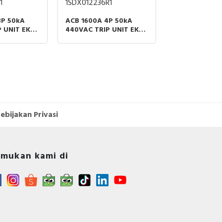
1
1SDX012236R1
LV966008
3P 50kA
ACB 1600A 4P 50kA
WIRING
 UNIT EK-1
440VAC TRIP UNIT EK-1
MICROSWITCH
ART ABB
LI MOBILE PART ABB
BCIM MASTER
MTZ2/MTZ3 A
FIXED OR DR
ebijakan Privasi
mukan kami di