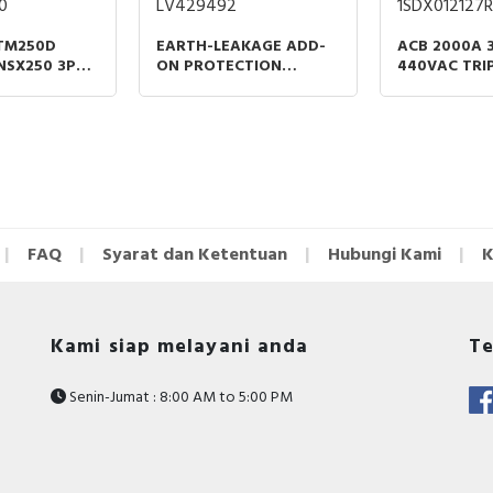
0
LV429492
1SDX012127R
 TM250D
EARTH-LEAKAGE ADD-
ACB 2000A 
NSX250 3P
ON PROTECTION
440VAC TRIP
MAGNETIC
MODULE VIGIPACT
LI MOBILE P
NS 250A
COMPACT NSX 250 200-
440VAC 30MA 30A 3P
FAQ
Syarat dan Ketentuan
Hubungi Kami
K
Kami siap melayani anda
Te
Senin-Jumat : 8:00 AM to 5:00 PM