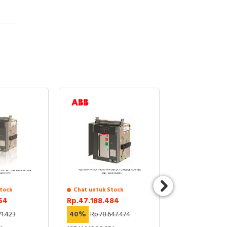
tock
Chat untuk Stock
Chat untuk St
54
Rp.47.188.484
Rp.2.613.543
71.423
40%
Rp.78.647.474
45%
Rp.4.751