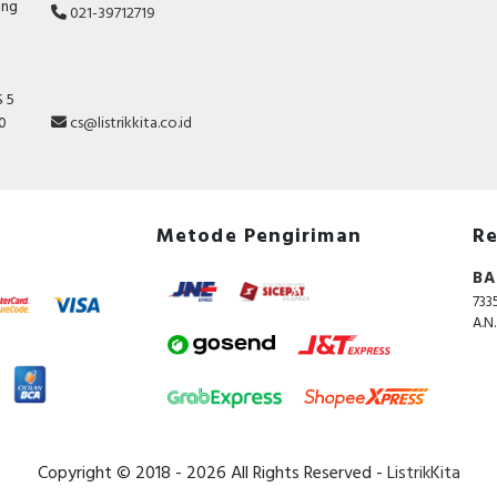
ang
021-39712719
 5
10
cs@listrikkita.co.id
Metode Pengiriman
Re
BA
733
A.N
Copyright © 2018 - 2026 All Rights Reserved -
ListrikKita