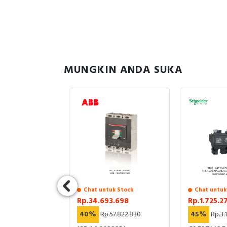
MUNGKIN ANDA SUKA
sedia
Chat untuk Stock
Chat untuk
90
Rp.34.693.698
Rp.1.725.2
182.484
40%
Rp.57.822.830
45%
Rp.3.