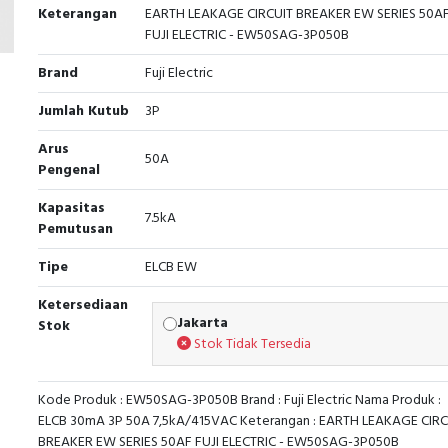
Keterangan
EARTH LEAKAGE CIRCUIT BREAKER EW SERIES 50A
FUJI ELECTRIC - EW50SAG-3P050B
Brand
Fuji Electric
Jumlah Kutub
3P
Arus
50A
Pengenal
Kapasitas
7.5kA
Pemutusan
Tipe
ELCB EW
Ketersediaan
Jakarta
Stok
Stok Tidak Tersedia
Kode Produk : EW50SAG-3P050B Brand : Fuji Electric Nama Produk :
ELCB 30mA 3P 50A 7,5kA/415VAC Keterangan : EARTH LEAKAGE CIRC
BREAKER EW SERIES 50AF FUJI ELECTRIC - EW50SAG-3P050B