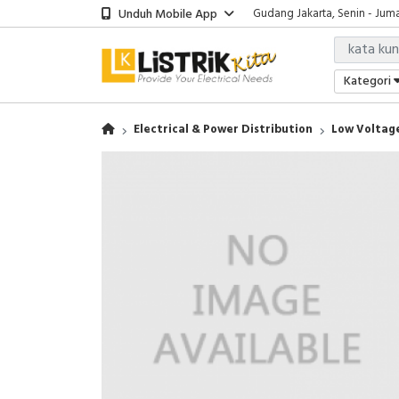
Unduh Mobile App
Gudang Jakarta, Senin - Juma
Showroom Bali, Senin - Jumat
Kantor Jakarta, Senin - Jumat
Gudang Jakarta, Senin - Juma
Kategori
Showroom Bali, Senin - Jumat
Electrical & Power Distribution
Low Voltage