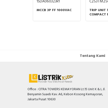
1SDA060323R1
C253TM25
RIER TESYS DF
MCCB 3P FF 1000VAC
TRIP UNIT
90VAC FUSE
COMPACT 
38MM
THERMAL 
PROTECTIO
RATING
Tentang Kami
Office : CITRA TOWERS KEMAYORAN Lt.15 Unit K & L Jl.
Benyamin Suaeb Kav. A6, Kebon Kosong Kemayoran,
Jakarta Pusat 10630