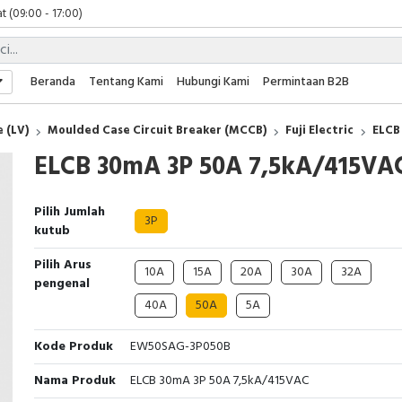
t (09:00 - 17:00)
 (09:00 - 17:00)
 (08:00 - 17:00)
t (09:00 - 17:00)
Beranda
Tentang Kami
Hubungi Kami
Permintaan B2B
 (09:00 - 17:00)
 (LV)
Moulded Case Circuit Breaker (MCCB)
Fuji Electric
ELCB
ELCB 30mA 3P 50A 7,5kA/415VA
Pilih Jumlah
3P
kutub
Pilih Arus
10A
15A
20A
30A
32A
pengenal
40A
50A
5A
Kode Produk
EW50SAG-3P050B
Nama Produk
ELCB 30mA 3P 50A 7,5kA/415VAC