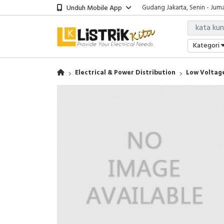
Unduh Mobile App
Gudang Jakarta, Senin - Juma
Showroom Bali, Senin - Jumat
Kantor Jakarta, Senin - Jumat
Gudang Jakarta, Senin - Juma
Kategori
Showroom Bali, Senin - Jumat
Electrical & Power Distribution
Low Voltage