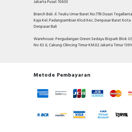
Jakarta Pusat 10630
Branch Bali: Jl. Teuku Umar Barat No.77B Dusun Tegallant
Kaja Kel. Padangsambian Klod Kec. Denpasar Barat Kota
Denpasar Bali
Warehouse: Pergudangan Green Sedayu Bizpark Blok GS
No 63 JL Cakung CIlincing Timur KM.02 Jakarta Timur 139
Metode Pembayaran