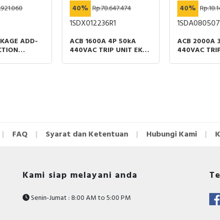
.921.060
40%
Rp.78.647.474
40%
Rp.18.1
1SDX012236R1
1SDA080507
KAGE ADD-
ACB 1600A 4P 50kA
ACB 2000A 
CTION
440VAC TRIP UNIT EK-1
440VAC TRIP
GIPACT
LI MOBILE PART ABB
LI FIXED PA
SX 250 200-
MA 30A 3P
FAQ
Syarat dan Ketentuan
Hubungi Kami
K
Kami siap melayani anda
Te
Senin-Jumat : 8:00 AM to 5:00 PM