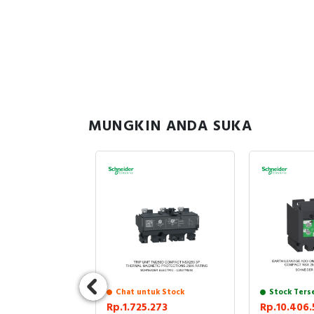
MUNGKIN ANDA SUKA
uk Stock
Chat untuk Stock
Stock Ters
397
Rp.1.725.273
Rp.10.406.