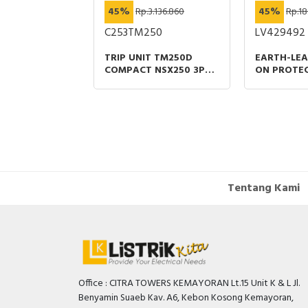
4.751.630
45%
Rp.3.136.860
45%
Rp.18
4
C253TM250
LV429492
TRIP UNIT TM250D
EARTH-LEA
ITCHES WITH
COMPACT NSX250 3P
ON PROTE
TERPACT
THERMAL MAGNETIC
MODULE VI
Z3 ACTIVE
PROTECTIONS 250A
COMPACT N
RATING
440VAC 30
Tentang Kami
Office : CITRA TOWERS KEMAYORAN Lt.15 Unit K & L Jl.
Benyamin Suaeb Kav. A6, Kebon Kosong Kemayoran,