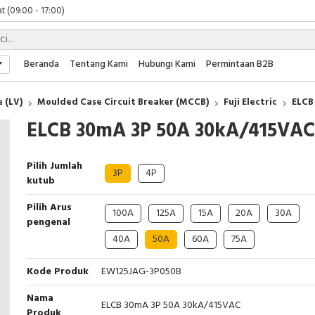
t (09:00 - 17:00)
 (09:00 - 17:00)
 (08:00 - 17:00)
t (09:00 - 17:00)
Beranda
Tentang Kami
Hubungi Kami
Permintaan B2B
 (09:00 - 17:00)
 (LV)
Moulded Case Circuit Breaker (MCCB)
Fuji Electric
ELCB
ELCB 30mA 3P 50A 30kA/415VAC
Pilih Jumlah
3P
4P
kutub
Pilih Arus
100A
125A
15A
20A
30A
pengenal
40A
50A
60A
75A
Kode Produk
EW125JAG-3P050B
Nama
ELCB 30mA 3P 50A 30kA/415VAC
Produk