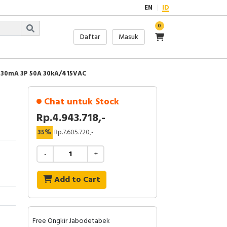
EN
ID
0
Daftar
Masuk
 30mA 3P 50A 30kA/415VAC
Chat untuk Stock
Rp.4.943.718,-
35%
Rp.7.605.720,-
-
+
Add to Cart
Free Ongkir Jabodetabek