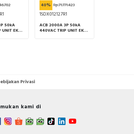
46.702
40%
Rp.71.771.423
40%
Rp.182.
R1
1SDX012127R1
DF101
3P 50kA
ACB 2000A 3P 50kA
FUSE CARRIER
 UNIT EK-1
440VAC TRIP UNIT EK-1
1P 32A 690VA
RT ABB
LI MOBILE PART ABB
SIZE 10X38M
ebijakan Privasi
mukan kami di