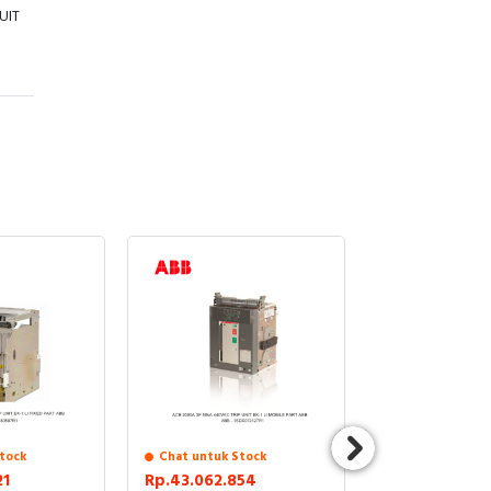
UIT
tock
Chat untuk Stock
Stock Tersedia
21
Rp.43.062.854
Rp.109.490