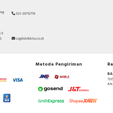
ang
021-39712719
 5
10
cs@listrikkita.co.id
Metode Pengiriman
Re
BA
733
A.N