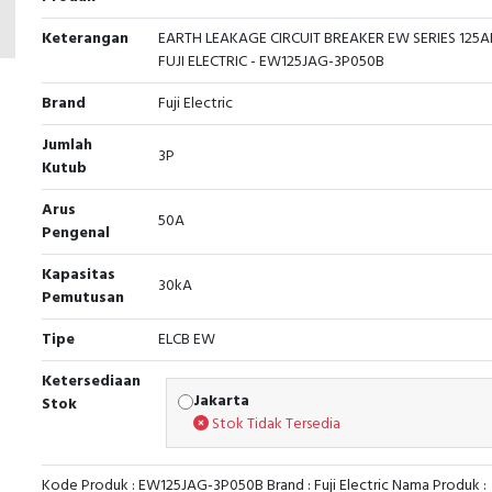
Keterangan
EARTH LEAKAGE CIRCUIT BREAKER EW SERIES 125A
FUJI ELECTRIC - EW125JAG-3P050B
Brand
Fuji Electric
Jumlah
3P
Kutub
Arus
50A
Pengenal
Kapasitas
30kA
Pemutusan
Tipe
ELCB EW
Ketersediaan
Jakarta
Stok
Stok Tidak Tersedia
Kode Produk : EW125JAG-3P050B Brand : Fuji Electric Nama Produk :