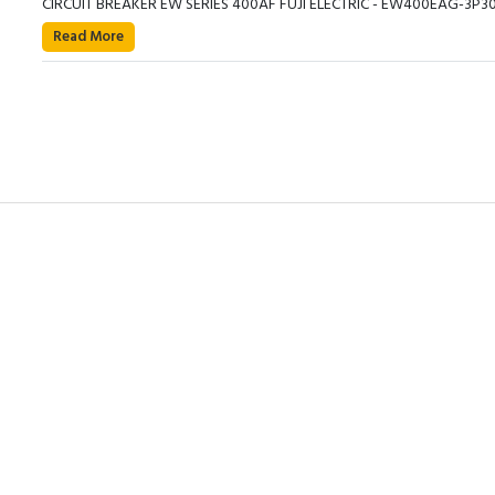
CIRCUIT BREAKER EW SERIES 400AF FUJI ELECTRIC - EW400EAG-3P3
Read More