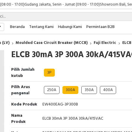
 (08:00 - 17:00)
Gudang Jakarta, Senin - Jumat (09:00 - 17:00)
Showroom Bali, Sen
Beranda
Tentang Kami
Hubungi Kami
Permintaan B2B
 (LV)
Moulded Case Circuit Breaker (MCCB)
Fuji Electric
ELCB
ELCB 30mA 3P 300A 30kA/415VA
Pilih Jumlah
3P
kutub
Pilih Arus
250A
300A
350A
400A
pengenal
Kode Produk
EW400EAG-3P300B
Nama
ELCB 30mA 3P 300A 30kA/415VAC
Produk