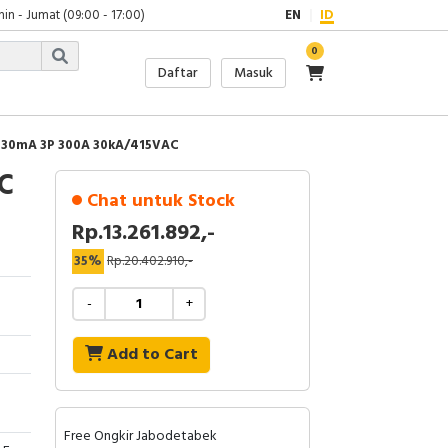
in - Jumat (09:00 - 17:00)
EN
ID
0
Daftar
Masuk
 30mA 3P 300A 30kA/415VAC
C
Chat untuk Stock
Rp.13.261.892,-
35%
Rp.20.402.910,-
-
+
Add to Cart
Free Ongkir Jabodetabek