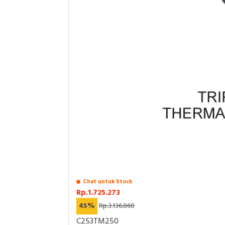
Chat untuk Stock
Rp.1.725.273
45%
Rp.3.136.860
C253TM250