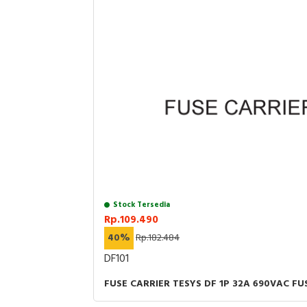
Stock Tersedia
Rp.109.490
40%
Rp.182.484
DF101
FUSE CARRIER TESYS DF 1P 32A 690VAC FU