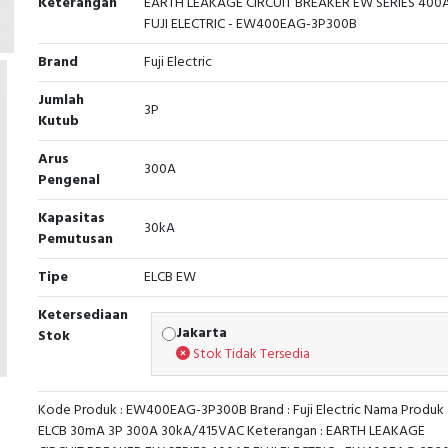
Keterangan
EARTH LEAKAGE CIRCUIT BREAKER EW SERIES 400
FUJI ELECTRIC - EW400EAG-3P300B
Brand
Fuji Electric
Jumlah
3P
Kutub
Arus
300A
Pengenal
Kapasitas
30kA
Pemutusan
Tipe
ELCB EW
Ketersediaan
Jakarta
Stok
Stok Tidak Tersedia
Kode Produk : EW400EAG-3P300B Brand : Fuji Electric Nama Produk 
ELCB 30mA 3P 300A 30kA/415VAC Keterangan : EARTH LEAKAGE