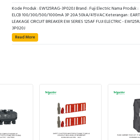
Kode Produk : EW125RAG-3P020J Brand : Fuji Electric Nama Produk :
ELCB 100/300/500/1000mA 3P 20A 50kA/415VAC Keterangan : EAR
LEAKAGE CIRCUIT BREAKER EW SERIES 125AF FUJI ELECTRIC - EW125
3P020J
Read More