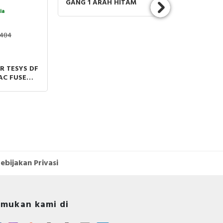
GANG 1 ARAH HITAM
DOORBELL HI
ia
.484
R TESYS DF
AC FUSE
MM
ebijakan Privasi
mukan kami di