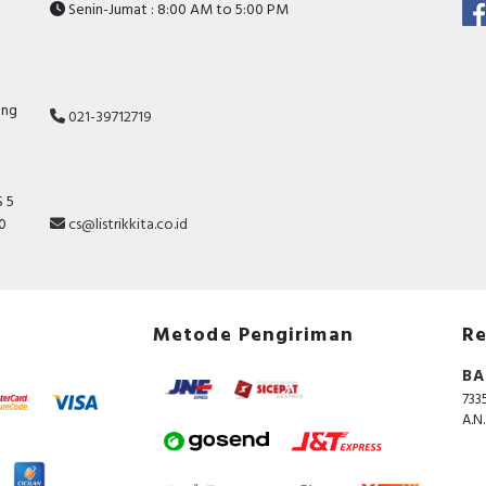
Senin-Jumat : 8:00 AM to 5:00 PM
ang
021-39712719
 5
10
cs@listrikkita.co.id
Metode Pengiriman
Re
BA
733
A.N