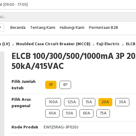
t (09:00 - 17:00)
 (09:00 - 17:00)
 (08:00 - 17:00)
t (09:00 - 17:00)
Beranda
Tentang Kami
Hubungi Kami
Permintaan B2B
 (09:00 - 17:00)
 (LV)
Moulded Case Circuit Breaker (MCCB)
Fuji Electric
ELCB
ELCB 100/300/500/1000mA 3P 2
50kA/415VAC
Pilih Jumlah
3P
4P
kutub
Pilih Arus
100A
125A
15A
20A
30A
pengenal
40A
50A
60A
75A
Kode Produk
EW125RAG-3P020J