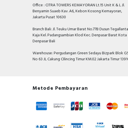
Office : CITRA TOWERS KEMAYORAN Lt.15 Unit K & L Jl.
Benyamin Suaeb Kav. A6, Kebon Kosong Kemayoran,
Jakarta Pusat 10630
Branch Bali: Jl. Teuku Umar Barat No.77B Dusun Tegallant
Kaja Kel. Padangsambian Klod Kec. Denpasar Barat Kota
Denpasar Bali
Warehouse: Pergudangan Green Sedayu Bizpark Blok GS
No 63 JL Cakung CIlincing Timur KM.02 Jakarta Timur 139
Metode Pembayaran