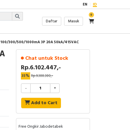
EN
ID
0
Daftar
Masuk
 100/300/500/1000mA 3P 20A 50kA/415VAC
0A
Chat untuk Stock
Rp.6.102.447,-
35%
Rp.9.388.380,-
-
+
Add to Cart
Free Ongkir Jabodetabek