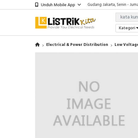
Unduh Mobile App
Gudang Jakarta, Senin - Juma
Showroom Bali, Senin - Jumat
Kantor Jakarta, Senin - Jumat
Gudang Jakarta, Senin - Juma
Kategori
Showroom Bali, Senin - Jumat
Electrical & Power Distribution
Low Voltage