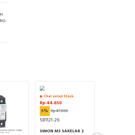
TH
RAG-
Chat untuk Stock
Chat untuk St
Rp.44.650
Rp.49.400
5%
Rp.47.000
5%
Rp.52.000
581121-26
586311-26
SIMON M3 SAKELAR 2
SIMON M3 SA