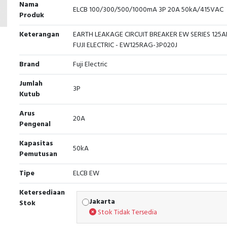
Nama
ELCB 100/300/500/1000mA 3P 20A 50kA/415VAC
Produk
Keterangan
EARTH LEAKAGE CIRCUIT BREAKER EW SERIES 125A
FUJI ELECTRIC - EW125RAG-3P020J
Brand
Fuji Electric
Jumlah
3P
Kutub
Arus
20A
Pengenal
Kapasitas
50kA
Pemutusan
Tipe
ELCB EW
Ketersediaan
Jakarta
Stok
Stok Tidak Tersedia