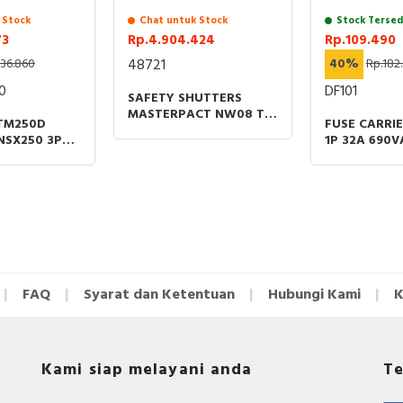
 Stock
Chat untuk Stock
Stock Tersed
73
Rp.4.904.424
Rp.109.490
136.860
48721
40%
Rp.182
0
DF101
SAFETY SHUTTERS
MASTERPACT NW08 TO
 TM250D
FUSE CARRIE
NW 40 GRAWOUT
NSX250 3P
1P 32A 690V
800A-4000A 3P
MAGNETIC
SIZE 10X38
SPAREPART
NS 250A
FAQ
Syarat dan Ketentuan
Hubungi Kami
K
Kami siap melayani anda
Te