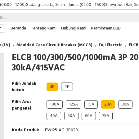
 (08:00 - 17:00)
Gudang Jakarta, Senin - Jumat (09:00 - 17:00)
Showroom Bali, Sen
Beranda
Tentang Kami
Hubungi Kami
Permintaan B2B
 (LV)
Moulded Case Circuit Breaker (MCCB)
Fuji Electric
ELCB
ELCB 100/300/500/1000mA 3P 2
30kA/415VAC
Pilih Jumlah
3P
4P
kutub
Pilih Arus
100A
125A
15A
20A
30A
pengenal
40A
50A
60A
75A
Kode Produk
EW125JAG-3P020J