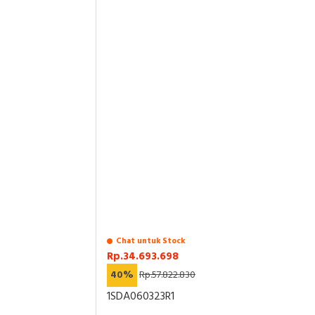
Chat untuk Stock
Rp.34.693.698
40%
Rp.57.822.830
1SDA060323R1