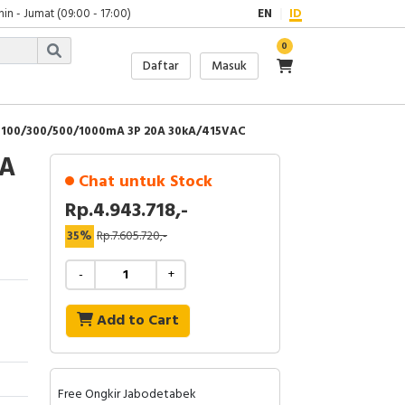
in - Jumat (09:00 - 17:00)
EN
ID
0
Daftar
Masuk
 100/300/500/1000mA 3P 20A 30kA/415VAC
0A
Chat untuk Stock
Rp.4.943.718,-
35%
Rp.7.605.720,-
-
+
Add to Cart
Free Ongkir Jabodetabek