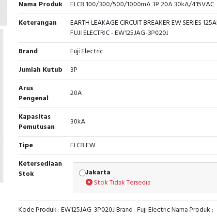
Nama Produk
ELCB 100/300/500/1000mA 3P 20A 30kA/415VAC
Keterangan
EARTH LEAKAGE CIRCUIT BREAKER EW SERIES 125A
FUJI ELECTRIC - EW125JAG-3P020J
Brand
Fuji Electric
Jumlah Kutub
3P
Arus
20A
Pengenal
Kapasitas
30kA
Pemutusan
Tipe
ELCB EW
Ketersediaan
Jakarta
Stok
Stok Tidak Tersedia
Kode Produk : EW125JAG-3P020J Brand : Fuji Electric Nama Produk :