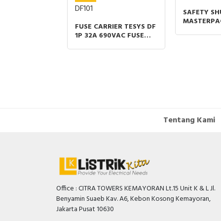
0L5
DF101
SAFETY SH
MASTERPA
D
FUSE CARRIER TESYS DF
NW 40 GR
ORS XZ
1P 32A 690VAC FUSE
800A-4000
FEMALE M12 3
SIZE 10X38MM
SPAREPAR
LE PUR 5M
Tentang Kami
Office : CITRA TOWERS KEMAYORAN Lt.15 Unit K & L Jl.
Benyamin Suaeb Kav. A6, Kebon Kosong Kemayoran,
Jakarta Pusat 10630