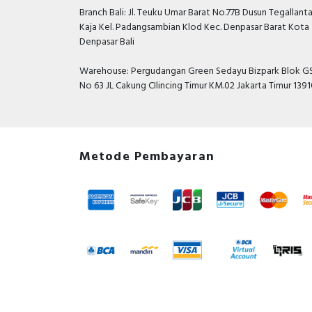
Branch Bali: Jl. Teuku Umar Barat No.77B Dusun Tegallant
Kaja Kel. Padangsambian Klod Kec. Denpasar Barat Kota
Denpasar Bali
Warehouse: Pergudangan Green Sedayu Bizpark Blok GS
No 63 JL Cakung CIlincing Timur KM.02 Jakarta Timur 139
Metode Pembayaran