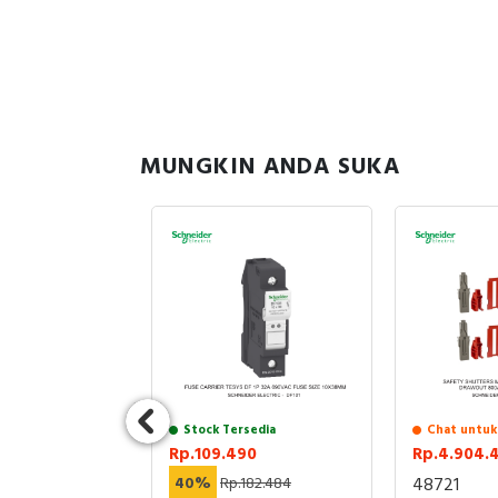
MUNGKIN ANDA SUKA
uk Stock
Stock Tersedia
Chat untuk
1
Rp.109.490
Rp.4.904.
937.728
40%
Rp.182.484
48721