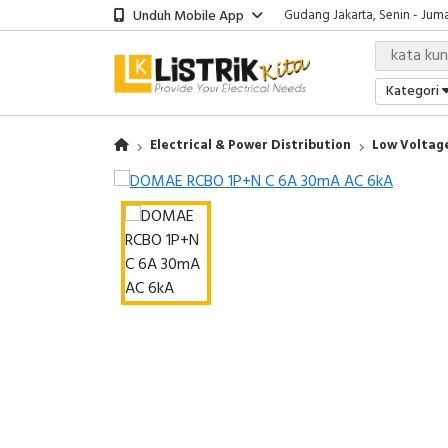
Unduh Mobile App
Gudang Jakarta, Senin - Juma
Showroom Bali, Senin - Jumat
Kantor Jakarta, Senin - Jumat
Gudang Jakarta, Senin - Juma
Kategori
Showroom Bali, Senin - Jumat
Electrical & Power Distribution
Low Voltage