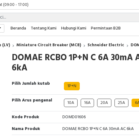
t (09:00 - 17:00)
 (09:00 - 17:00)
 (08:00 - 17:00)
t (09:00 - 17:00)
Beranda
Tentang Kami
Hubungi Kami
Permintaan B2B
 (09:00 - 17:00)
 (LV)
Miniature Circuit Breaker (MCB)
Schneider Electric
DOM
DOMAE RCBO 1P+N C 6A 30mA 
6kA
Pilih Jumlah kutub
1P+N
Pilih Arus pengenal
10A
16A
20A
25A
6
Kode Produk
DOMD01606
Nama Produk
DOMAE RCBO 1P+N C 6A 30mA AC 6kA