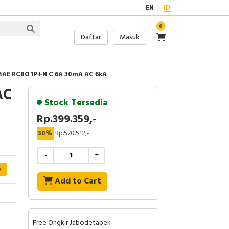
EN
ID
0
Daftar
Masuk
AE RCBO 1P+N C 6A 30mA AC 6kA
AC
Stock Tersedia
Rp.399.359,-
30%
Rp.570.512,-
-
+
A
Add to Cart
Free Ongkir Jabodetabek