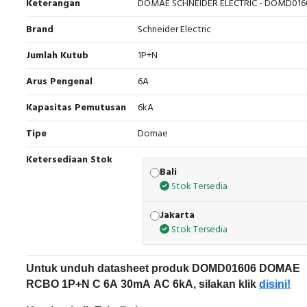
Keterangan
DOMAE SCHNEIDER ELECTRIC - DOMD016
Brand
Schneider Electric
Jumlah Kutub
1P+N
Arus Pengenal
6A
Kapasitas Pemutusan
6kA
Tipe
Domae
Ketersediaan Stok
Bali
Stok Tersedia
Jakarta
Stok Tersedia
Untuk unduh datasheet produk DOMD01606 DOMAE
RCBO 1P+N C 6A 30mA AC 6kA, silakan klik
disini!