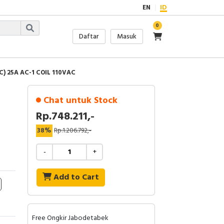
EN
ID
0
Daftar
Masuk
) 25A AC-1 COIL 110VAC
Chat untuk Stock
Rp.748.211,-
38%
Rp.1.206.792,-
-
+
Add to Cart
Free Ongkir Jabodetabek