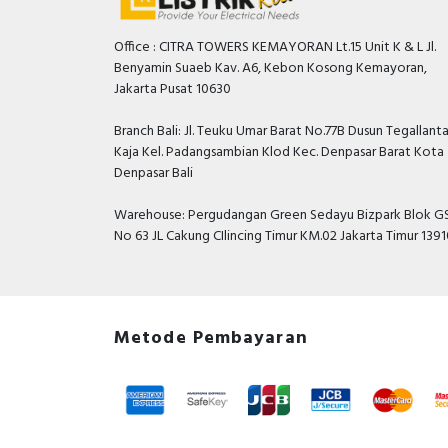
Office : CITRA TOWERS KEMAYORAN Lt.15 Unit K & L Jl.
Benyamin Suaeb Kav. A6, Kebon Kosong Kemayoran,
Jakarta Pusat 10630
Branch Bali: Jl. Teuku Umar Barat No.77B Dusun Tegallant
Kaja Kel. Padangsambian Klod Kec. Denpasar Barat Kota
Denpasar Bali
Warehouse: Pergudangan Green Sedayu Bizpark Blok GS
No 63 JL Cakung CIlincing Timur KM.02 Jakarta Timur 139
Metode Pembayaran