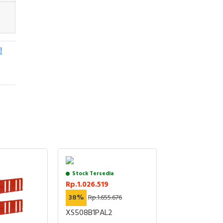
!
Stock Tersedia
Chat untuk St
Rp.1.026.519
Rp.581.391
38%
Rp.1.655.676
38%
Rp.937.7
XS508B1PAL2
XZCP1340L5