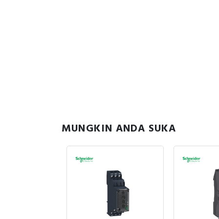
MUNGKIN ANDA SUKA
sedia
6
837.606