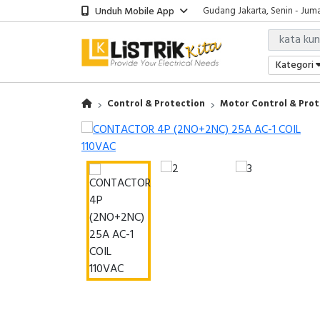
Unduh Mobile App
Gudang Jakarta, Senin - Juma
Showroom Bali, Senin - Jumat
Kantor Jakarta, Senin - Jumat
Gudang Jakarta, Senin - Juma
Kategori
Showroom Bali, Senin - Jumat
Control & Protection
Motor Control & Prot