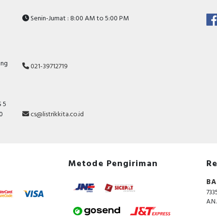
Senin-Jumat : 8:00 AM to 5:00 PM
ang
021-39712719
 5
10
cs@listrikkita.co.id
Metode Pengiriman
Re
BA
733
A.N