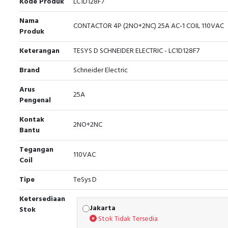
Kode Produk
LC1D128F7
Nama
CONTACTOR 4P (2NO+2NC) 25A AC-1 COIL 110VAC
Produk
Keterangan
TESYS D SCHNEIDER ELECTRIC - LC1D128F7
Brand
Schneider Electric
Arus
25A
Pengenal
Kontak
2NO+2NC
Bantu
Tegangan
110VAC
Coil
Tipe
TeSys D
Ketersediaan
Jakarta
Stok
Stok Tidak Tersedia