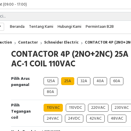
t (09:00 - 17:00)
 (09:00 - 17:00)
 (08:00 - 17:00)
t (09:00 - 17:00)
Beranda
Tentang Kami
Hubungi Kami
Permintaan B2B
 (09:00 - 17:00)
ection
Contactor
Schneider Electric
CONTACTOR 4P (2NO+2NC
CONTACTOR 4P (2NO+2NC) 25A
AC-1 COIL 110VAC
Pilih Arus
125A
25A
32A
40A
60A
pengenal
80A
Pilih
110VAC
110VDC
220VAC
230VAC
Tegangan
coil
24VAC
24VDC
42VAC
48VAC