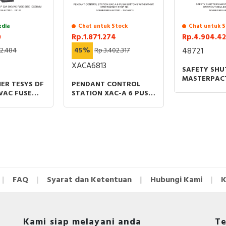
edia
Chat untuk Stock
Chat untuk S
0
Rp.1.871.274
Rp.4.904.4
82.484
45%
Rp.3.402.317
48721
XACA6813
SAFETY SHU
MASTERPAC
IER TESYS DF
PENDANT CONTROL
NW 40 GRA
0VAC FUSE
STATION XAC-A 6 PUSH
800A-4000A
8MM
BUTTONS WITH NO+NC
SPAREPART
1 EMERGENCY STOP NC
FAQ
Syarat dan Ketentuan
Hubungi Kami
K
Kami siap melayani anda
Te