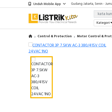
Unduh Mobile App
Gudang Jakarta, Senin - Juma
Showroom Bali, Senin - Jumat
Kantor Jakarta, Senin - Jumat
Gudang Jakarta, Senin - Juma
Kategori
Showroom Bali, Senin - Jumat
Control & Protection
Motor Control & Prot