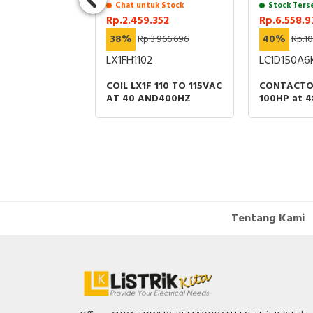
Chat untuk Stock
Stock Ters
.868
Rp.2.459.352
Rp.6.558.9
12.170.669
38%
Rp.3.966.696
40%
Rp.10
4
LX1FH1102
LC1D150A6
STERPACT
COIL LX1F 110 TO 115VAC
CONTACTO
Z2/MTZ3
AT 40 AND400HZ
100HP at 
DRAWOUT
100-250V 
LUGS-RING
Tentang Kami