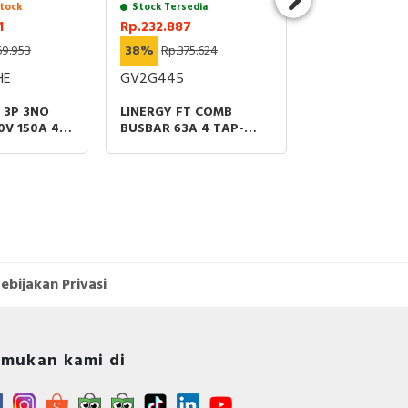
tock
Stock Tersedia
Chat untuk St
1
Rp.232.887
Rp.4.713.069
69.953
38%
Rp.375.624
38%
Rp.7.601.
HE
GV2G445
LC1D80ABNE
 3P 3NO
LINERGY FT COMB
CONTACTOR 3
0V 150A 48-
BUSBAR 63A 4 TAP-
3 UP TO 440V
COIL LUGS-
OFFS 45MM PITCH
60VAC/DC EV
RS
ebijakan Privasi
mukan kami di