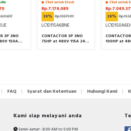
edia
Chat untuk Stock
Chat untuk S
70
Rp.7.174.089
Rp.7.049.37
.931.617
38%
Rp.11.571.111
38%
Rp.11.3
KUE
LC1D115A6BNE
LC1D150A6E
R 3P 3NO
CONTACTOR 3P 3NO
CONTACTOR
480V 150A
75HP at 480V 115A 24-
100HP at 48
AC/DC COIL
60V AC/DC COIL LUGS-
130V AC/DC 
 OR BARS
RING OR BARS
RING OR BA
FAQ
Syarat dan Ketentuan
Hubungi Kami
K
Kami siap melayani anda
Te
Senin-Jumat : 8:00 AM to 5:00 PM