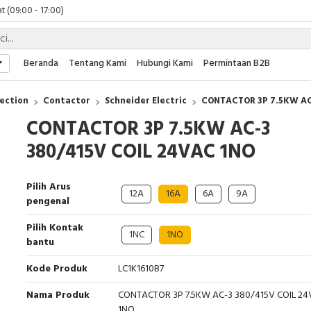
t (09:00 - 17:00)
 (09:00 - 17:00)
 (08:00 - 17:00)
t (09:00 - 17:00)
Beranda
Tentang Kami
Hubungi Kami
Permintaan B2B
 (09:00 - 17:00)
ection
Contactor
Schneider Electric
CONTACTOR 3P 7.5KW AC
CONTACTOR 3P 7.5KW AC-3
380/415V COIL 24VAC 1NO
Pilih Arus
12A
16A
6A
9A
pengenal
Pilih Kontak
1NC
1NO
bantu
Kode Produk
LC1K1610B7
Nama Produk
CONTACTOR 3P 7.5KW AC-3 380/415V COIL 2
1NO