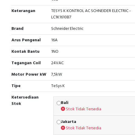
Keterangan
TESYS K KONTROL AC SCHNEIDER ELECTRIC -
LC1K1610B7
Brand
Schneider Electric
Arus Pengenal
16A
Kontak Bantu
1NO
Tegangan Coil
24VAC
Motor Power kW
7,5kW
Tipe
TeSys K
Ketersediaan
Bali
Stok
Stok Tidak Tersedia
Jakarta
Stok Tidak Tersedia