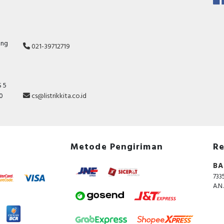
ang
021-39712719
 5
10
cs@listrikkita.co.id
Metode Pengiriman
Re
BA
733
A.N