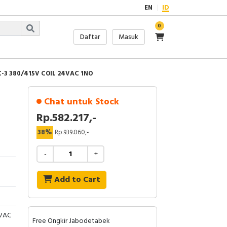
EN
ID
0
Daftar
Masuk
-3 380/415V COIL 24VAC 1NO
Chat untuk Stock
Rp.582.217,-
38%
Rp.939.060,-
-
+
Add to Cart
4VAC
Free Ongkir Jabodetabek