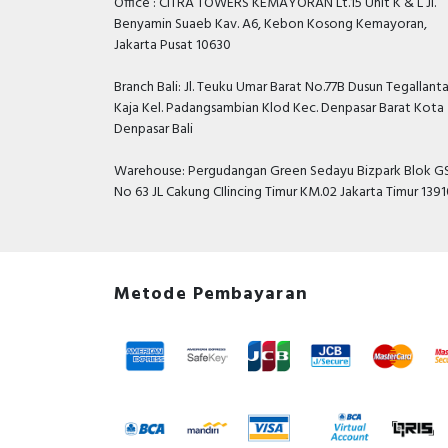
Office : CITRA TOWERS KEMAYORAN Lt.15 Unit K & L Jl.
Benyamin Suaeb Kav. A6, Kebon Kosong Kemayoran,
Jakarta Pusat 10630
Branch Bali: Jl. Teuku Umar Barat No.77B Dusun Tegallant
Kaja Kel. Padangsambian Klod Kec. Denpasar Barat Kota
Denpasar Bali
Warehouse: Pergudangan Green Sedayu Bizpark Blok GS
No 63 JL Cakung CIlincing Timur KM.02 Jakarta Timur 139
Metode Pembayaran