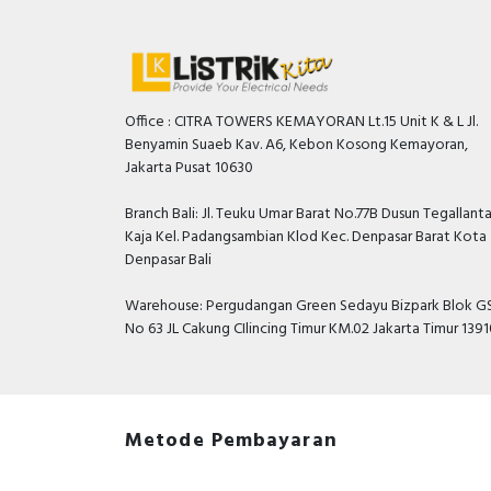
Office : CITRA TOWERS KEMAYORAN Lt.15 Unit K & L Jl.
Benyamin Suaeb Kav. A6, Kebon Kosong Kemayoran,
Jakarta Pusat 10630
Branch Bali: Jl. Teuku Umar Barat No.77B Dusun Tegallant
Kaja Kel. Padangsambian Klod Kec. Denpasar Barat Kota
Denpasar Bali
Warehouse: Pergudangan Green Sedayu Bizpark Blok GS
No 63 JL Cakung CIlincing Timur KM.02 Jakarta Timur 139
Metode Pembayaran