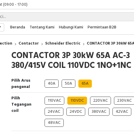
t (09:00 - 17:00)
 (09:00 - 17:00)
 (08:00 - 17:00)
t (09:00 - 17:00)
Beranda
Tentang Kami
Hubungi Kami
Permintaan B2B
 (09:00 - 17:00)
ection
Contactor
Schneider Electric
CONTACTOR 3P 30kW 65A
CONTACTOR 3P 30kW 65A AC-3
380/415V COIL 110VDC 1NO+1NC
Pilih Arus
40A
50A
65A
pengenal
Pilih
110VAC
110VDC
220VAC
230VAC
Tegangan
coil
24VAC
24VDC
380VAC
42VAC
48VAC