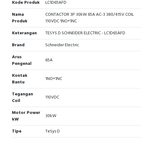
Kode Produk
LC1D65AFD
Nama
CONTACTOR 3P 30kW 65A AC-3 380/415V COIL
Produk
110VDC 1NO+1NC
Keterangan
TESYS D SCHNEIDER ELECTRIC - LC1D65AFD
Brand
Schneider Electric
Arus
65A
Pengenal
Kontak
1NO+1NC
Bantu
Tegangan
110VDC
Coil
Motor Power
30kW
kW
Tipe
TeSys D