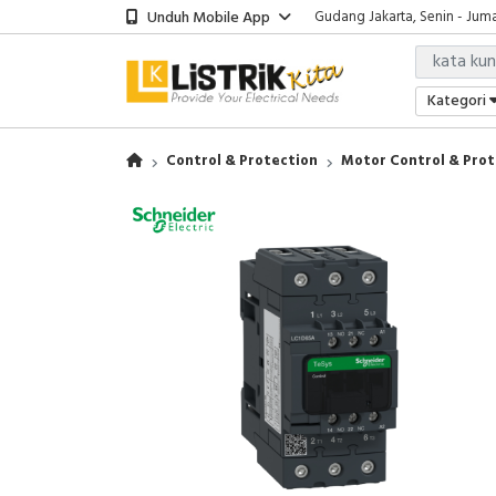
Unduh Mobile App
Gudang Jakarta, Senin - Juma
Showroom Bali, Senin - Jumat
Kantor Jakarta, Senin - Jumat
Gudang Jakarta, Senin - Juma
Kategori
Showroom Bali, Senin - Jumat
Control & Protection
Motor Control & Prot