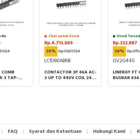
edia
Chat untuk Stock
Stock Tersed
5
Rp.4.713.069
Rp.232.887
5.524
38%
Rp.7.601.724
38%
Rp.375
LC1D80ABNE
GV2G445
T COMB
CONTACTOR 3P 66A AC-
LINERGY FT
A 3 TAP-
3 UP TO 440V COIL 24-
BUSBAR 63A
 PITCH
60VAC/DC EVERLINK
OFFS 45MM 
FAQ
Syarat dan Ketentuan
Hubungi Kami
K