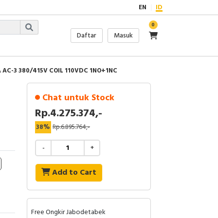
EN
ID
0
Daftar
Masuk
 AC-3 380/415V COIL 110VDC 1NO+1NC
Chat untuk Stock
Rp.4.275.374,-
38%
Rp.6.895.764,-
-
+
Add to Cart
Free Ongkir Jabodetabek