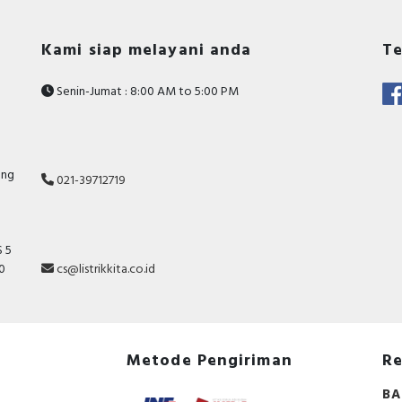
Kami siap melayani anda
Te
Senin-Jumat : 8:00 AM to 5:00 PM
ang
021-39712719
 5
10
cs@listrikkita.co.id
Metode Pengiriman
Re
BA