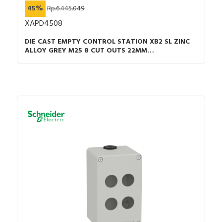
Instruction Sheet
45%
Rp.6.445.049
Catalog - Discover the Harmony XB4 metal
XAPD4508
Control and signaling units catalog
DIE CAST EMPTY CONTROL STATION XB2 SL ZINC
ALLOY GREY M25 8 CUT OUTS 22MM
80X220X77MM