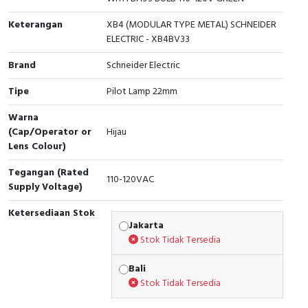
RFID
Keterangan
XB4 (MODULAR TYPE METAL) SCHNEIDER
Capacitive Sensors
ELECTRIC - XB4BV33
Brand
Schneider Electric
Safety Switch
Tipe
Pilot Lamp 22mm
Radio Frequency
Warna
(Cap/Operator or
Hijau
Contact Block
Lens Colour)
Tegangan (Rated
110-120VAC
Supply Voltage)
Ketersediaan Stok
Jakarta
Stok Tidak Tersedia
Bali
Stok Tidak Tersedia