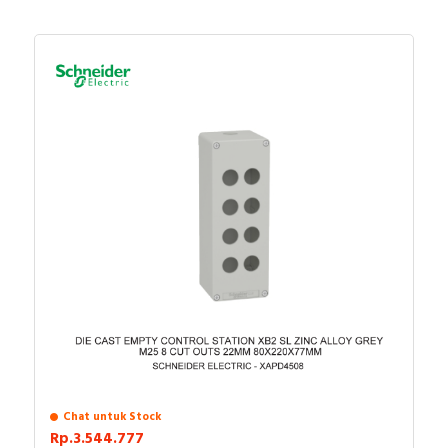
Type of lamp socket
BA9s
Construction type lens
Round
With front ring
TRUE
Degree of protection (IP)
IP66
Type of lens
Flat
Degree of protection (NEMA)
Other
Documents
Declaration of conformity - XB4B, XB5A/D/E/K,
Control and signaling units, XD4P, XD5P Joystick
Controllers
Circularity Profile - XB4 Pilot Light, End Of Life
Instructions, IA
Environmental Disclosure - XB4 Pilot Light,
Product Environmental Profile, IA
Chat untuk Stock
Instruction sheet - XB4-XB5 - Mounting -
Rp.3.544.777