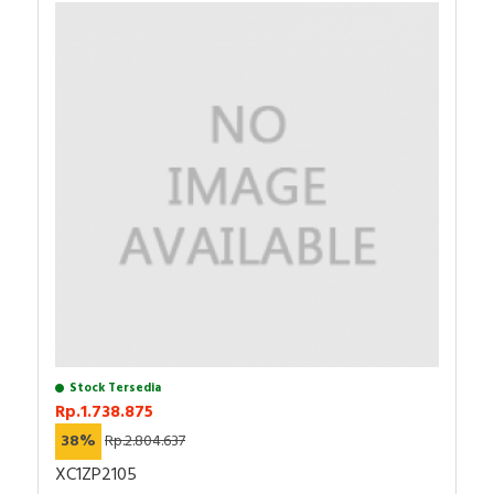
Stock Tersedia
Rp.1.738.875
38%
Rp.2.804.637
XC1ZP2105