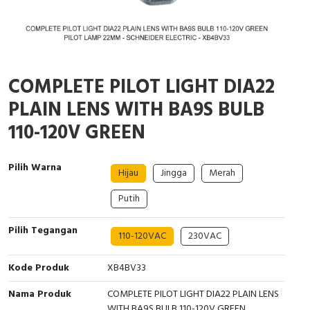
Cable Operated Switch
Panel Box
Signalling Columns
COMPLETE PILOT LIGHT DIA22
Safety Sensors
PLAIN LENS WITH BA9S BULB
Pressure Switch
110-120V GREEN
Ultrasonic & Rotary Encoder
Pilih Warna
Hijau
Jingga
Merah
Limit Switch
Putih
Inductive Sensors
Pilih Tegangan
110-120VAC
230VAC
Photoelectric
Kode Produk
XB4BV33
Cam Switch
Nama Produk
COMPLETE PILOT LIGHT DIA22 PLAIN LENS
WITH BA9S BULB 110-120V GREEN