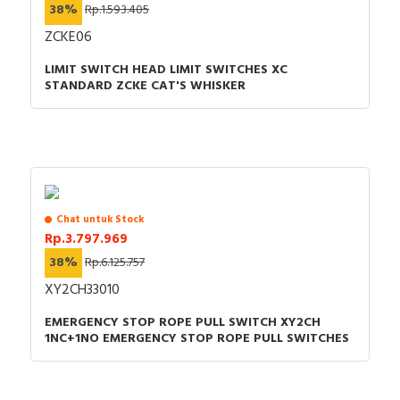
38%
Rp.1.593.405
ZCKE06
LIMIT SWITCH HEAD LIMIT SWITCHES XC
STANDARD ZCKE CAT'S WHISKER
Chat untuk Stock
Rp.3.797.969
38%
Rp.6.125.757
XY2CH33010
EMERGENCY STOP ROPE PULL SWITCH XY2CH
1NC+1NO EMERGENCY STOP ROPE PULL SWITCHES