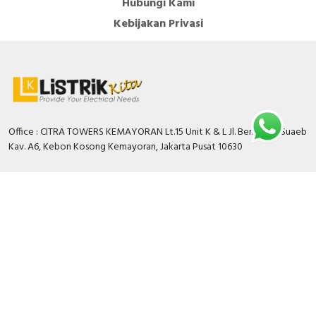
Hubungi Kami
Kebijakan Privasi
Office : CITRA TOWERS KEMAYORAN Lt.15 Unit K & L Jl. Benyamin Suaeb
Kav. A6, Kebon Kosong Kemayoran, Jakarta Pusat 10630
Branch Bali: Jl. Teuku Umar Barat No.77B Dusun Tegallantang Kaja Kel.
Padangsambian Klod Kec. Denpasar Barat Kota Denpasar Bali
Warehouse: Pergudangan Green Sedayu Bizpark Blok GS 5 No 63 JL
Cakung CIlincing Timur KM.02 Jakarta Timur 13910
Kami siap melayani anda
Senin-Jumat : 8:00 AM to 5:00 PM
021-39712719