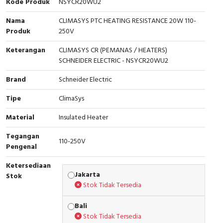
Kode Produk
NSYCR20WU2
Interactive Flat Panel (IFP)
EcoStruxure Terminal Expert
Pendant / Crane Controller
Terminal Block
Inverter
Testers
Nama
CLIMASYS PTC HEATING RESISTANCE 20W 110-
Extension Power Socket
Panel Kendali
Engsel / Hinge
FRENIC
Compact Data Loggers
Produk
250V
Keterangan
CLIMASYS CR (PEMANAS / HEATERS)
Vacuum
Selector Iluminasi
Industrial Plug & Socket
Electric Motor
Field Measuring
SCHNEIDER ELECTRIC - NSYCR20WU2
Flash Buzzers
Busbar
Accessories
Brand
Schneider Electric
Tipe
Potensiometer
Junction Box
Digistart
ClimaSys
Material
Insulated Heater
Joystick Controller
MCB Box
Tegangan
110-250V
Foot Switch
Motion Sensors
Pengenal
Ketersediaan
Tower Light
Accessories
Jakarta
Stok
Stok Tidak Tersedia
Accessories
Accessories Elektrikal
Bali
Exlhoist / Wireless Crane Controller
Empty Box
Stok Tidak Tersedia