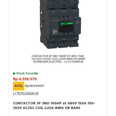
RFID
Tingkat perlindungan IP: IP20
Suhu udara sekitar untuk penyimpanan: -25…70
Capacitive Sensors
°C
Suhu udara sekitar untuk pengoperasian: 0…50
Safety Switch
°C
Radio Frequency
Contact Block
Stock Tersedia
Rp.6.558.970
40%
Rp.10.931.617
LC1D150A6KUE
CONTACTOR 3P 3NO 100HP at 480V 150A 100-
250V AC/DC COIL LUGS-RING OR BARS