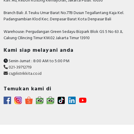
Kav. A6, Kebon Kosong Kemayoran, Jakarta Pusat 10630
Branch Bali: Jl. Teuku Umar Barat No.77B Dusun Tegallantang Kaja Kel.
Padangsambian Klod Kec. Denpasar Barat Kota Denpasar Bali
Warehouse: Pergudangan Green Sedayu Bizpark Blok GS 5 No 63 JL
Cakung CIlincing Timur KM.02 Jakarta Timur 13910
Kami siap melayani anda
Senin-Jumat : 8:00 AM to 5:00 PM
021-39712719
cs@listrikkita.co.id
Temukan kami di