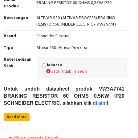
BRAKING RESISTOR 60 OHMS 0,5KW IP20
Interactive Flat Panel (IFP)
EcoStruxure Terminal Expert
Pendant / Crane Controller
Terminal Block
Inverter
Testers
Produk
Extension Power Socket
Panel Kendali
Engsel / Hinge
FRENIC
Compact Data Loggers
Keterangan
ALTIVAR 930 (ALTIVAR PROCESS) BRAKING
RESISTOR SCHNEIDER ELECTRIC - VW3A7741
Vacuum
Selector Iluminasi
Industrial Plug & Socket
Electric Motor
Field Measuring
Brand
Schneider Electric
Flash Buzzers
Busbar
Accessories
Tipe
Altivar 930 (Altivar Process)
Ketersediaan
Potensiometer
Junction Box
Digistart
Jakarta
Stok
Stok Tidak Tersedia
Joystick Controller
MCB Box
Untuk unduh datasheet produk VW3A7741
Foot Switch
Motion Sensors
BRAKING RESISTOR 60 OHMS 0,5KW IP20
SCHNEIDER ELECTRIC, silahkan klik
di sini
!
Tower Light
Accessories
Karakteristik Teknikal:
Read More
Accessories
Accessories Elektrikal
Kode Produk: VW3A7741
Exlhoist / Wireless Crane Controller
Empty Box
Merek: Schneider Electric