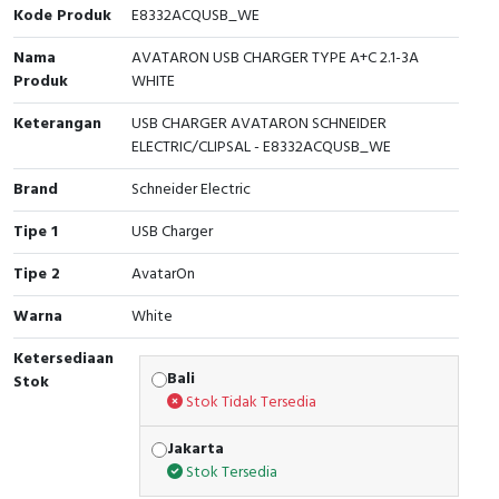
RFID
Kode Produk
E8332ACQUSB_WE
Nama
AVATARON USB CHARGER TYPE A+C 2.1-3A
Capacitive Sensors
Produk
WHITE
Safety Switch
Keterangan
USB CHARGER AVATARON SCHNEIDER
ELECTRIC/CLIPSAL - E8332ACQUSB_WE
Radio Frequency
Brand
Schneider Electric
Contact Block
Tipe 1
USB Charger
Tipe 2
AvatarOn
Warna
White
Ketersediaan
Bali
Stok
Stok Tidak Tersedia
Jakarta
Stok Tersedia