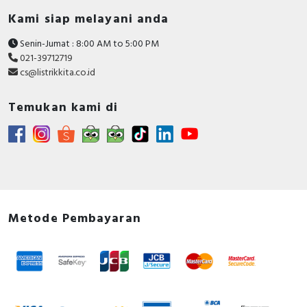
met.
Kami siap melayani anda
Documents
Senin-Jumat : 8:00 AM to 5:00 PM
021-39712719
Environmental Disclosure - 10A 250V 5P Soc w
cs@listrikkita.co.id
2.1A USB Charger, WE
Catalog - AvatarOn Catalog 2025
Temukan kami di
Circularity Profile - 65W USB Charger C, WE-
Product End of life Instructions
Metode Pembayaran