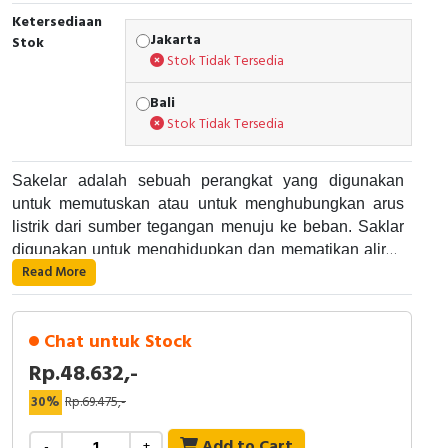
Ketersediaan
Cable Operated Switch
Panel Box
Jakarta
Stok
Stok Tidak Tersedia
Signalling Columns
Bali
Stok Tidak Tersedia
Safety Sensors
Pressure Switch
Sakelar adalah sebuah perangkat yang digunakan
untuk memutuskan atau untuk menghubungkan arus
Ultrasonic & Rotary Encoder
listrik dari sumber tegangan menuju ke beban. Saklar
digunakan untuk menghidupkan dan mematikan aliran
Limit Switch
Read More
listrik pada peralatan elektronik, seperti lampu, kipas,
Fungsi Sakelar, yaitu :
AC, dan peralatan lainnya. Dengan sistem ini kamu
Inductive Sensors
dapat menghemat penggunaan listrik.
Mengontrol Aliran Listrik
Chat untuk Stock
Memberikan Kemudahan dan Kontrol
Photoelectric
Rp.48.632,-
Meningkatkan Keamanan
Sebagai Alat Pemutusan Darurat
30%
Rp.69.475,-
Cam Switch
Kontrol Pencahayaan
Sakelar AvatarOn Schneider Electric merupakan
Otomatisasi Rumah
Add to Cart
-
+