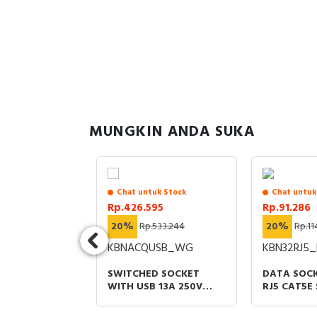
MUNGKIN ANDA SUKA
sedia
Chat untuk Stock
Chat untuk
992
Rp.426.595
Rp.91.286
5.282.657
20%
Rp.533.244
20%
Rp.11
53FN0
KBNACQUSB_WG
KBN32RJ5_
 SWITCH
SWITCHED SOCKET
DATA SOCK
 NETWORKING
WITH USB 13A 250V
RJ5 CAT5E
D
TYPE A+C 2.1A 1 GANG
LIGHT GREY
ED 5 PORTS
WINE GOLD VIVACE E