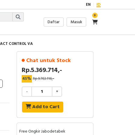
EN
ID
0
Daftar
Masuk
PACT CONTROL VA
Chat untuk Stock
Rp.5.369.714,-
45%
Rp.9.763.116,-
-
+
Add to Cart
Free Ongkir Jabodetabek