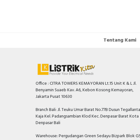
PER
Tentang Kami
Office : CITRA TOWERS KEMAYORAN Lt.15 Unit K & L Jl.
Benyamin Suaeb Kav. A6, Kebon Kosong Kemayoran,
Jakarta Pusat 10630
Branch Bali: Jl. Teuku Umar Barat No.77B Dusun Tegallant
Kaja Kel. Padangsambian Klod Kec. Denpasar Barat Kota
Denpasar Bali
Warehouse: Pergudangan Green Sedayu Bizpark Blok GS