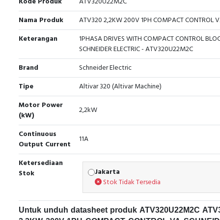
Kode Produk
ATV320U22M2C
Nama Produk
ATV320 2,2KW 200V 1PH COMPACT CONTROL 
Keterangan
1PHASA DRIVES WITH COMPACT CONTROL BLO
SCHNEIDER ELECTRIC - ATV320U22M2C
Brand
Schneider Electric
Tipe
Altivar 320 (Altivar Machine)
Motor Power
2,2kW
(kW)
Continuous
11A
Output Current
Ketersediaan
Jakarta
Stok
Stok Tidak Tersedia
Untuk unduh datasheet produk ATV320U22M2C ATV