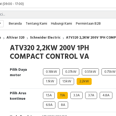
t (09:00 - 17:00)
 (09:00 - 17:00)
 (08:00 - 17:00)
t (09:00 - 17:00)
Beranda
Tentang Kami
Hubungi Kami
Permintaan B2B
 (09:00 - 17:00)
e
Altivar 320
Schneider Electric
ATV320 2,2KW 200V 1PH COM
ATV320 2,2KW 200V 1PH
COMPACT CONTROL VA
Pilih Daya
0.18kW
0.37kW
0.55kW
0.75kW
motor
1.1kW
1.5kW
2.2kW
Pilih Arus
1.5A
11A
3.3A
3.7A
4.8A
kontinue
6.9A
8A