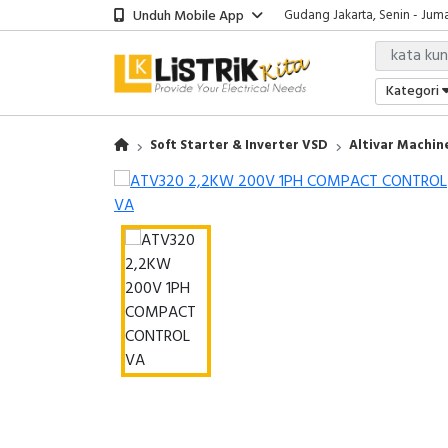
Unduh Mobile App
Gudang Jakarta, Senin - Juma
Showroom Bali, Senin - Jumat
Kantor Jakarta, Senin - Jumat
Gudang Jakarta, Senin - Juma
Kategori
Showroom Bali, Senin - Jumat
Soft Starter & Inverter VSD
Altivar Machin