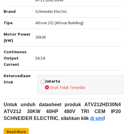
ATV212HD30N4
Cable Operated Switch
Panel Box
Brand
Schneider Electric
Tipe
Altivar 212 (Altivar Building)
Signalling Columns
Motor Power
30kW
Safety Sensors
(kW)
Pressure Switch
Continuous
Output
58,5A
Current
Ultrasonic & Rotary Encoder
Ketersediaan
Limit Switch
Jakarta
Stok
Stok Tidak Tersedia
Inductive Sensors
Untuk unduh datasheet produk ATV212HD30N4
Photoelectric
ATV212 30KW 40HP 480V TRI CEM IP20
SCHNEIDER ELECTRIC, silahkan klik
di sini
!
Cam Switch
Karakteristik Teknikal:
Read More