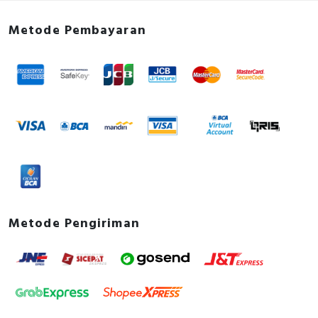
Width
240 Millimetre
Metode Pembayaran
With control element
TRUE
With PC connection
TRUE
Supporting protocol for AS-Interface
FALSE
Safety at Work
Number of phases input
3
Depth
214 Millimetre
Supporting protocol for DeviceNet
FALSE
Safety
Metode Pengiriman
Max. output at quadratic load at
30 Kilowatt
rated output voltage
Supporting protocol for EtherNet/IP
FALSE
Supporting protocol for Foundation
FALSE