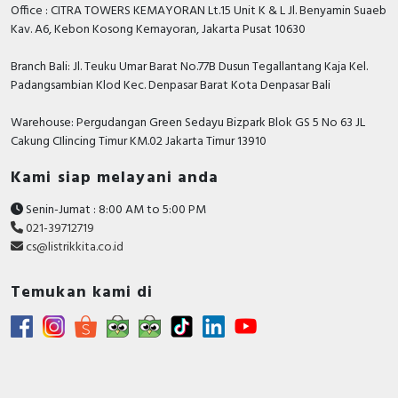
Office : CITRA TOWERS KEMAYORAN Lt.15 Unit K & L Jl. Benyamin Suaeb
Supporting protocol for SERCOS
FALSE
Kav. A6, Kebon Kosong Kemayoran, Jakarta Pusat 10630
Number of HW-interfaces other
0
Branch Bali: Jl. Teuku Umar Barat No.77B Dusun Tegallantang Kaja Kel.
Number of HW-interfaces serial
Padangsambian Klod Kec. Denpasar Barat Kota Denpasar Bali
0
TTY
Warehouse: Pergudangan Green Sedayu Bizpark Blok GS 5 No 63 JL
Number of HW-interfaces USB
0
Cakung CIlincing Timur KM.02 Jakarta Timur 13910
With optical interface
FALSE
Kami siap melayani anda
Type of converter
U converter
Senin-Jumat : 8:00 AM to 5:00 PM
021-39712719
Mains voltage
380…480 Volt
cs@listrikkita.co.id
Max. output frequency
200 Hertz
Temukan kami di
Height
420 Millimetre
Mains frequency
50/60 Hz
Supporting protocol for INTERBUS-
FALSE
Safety