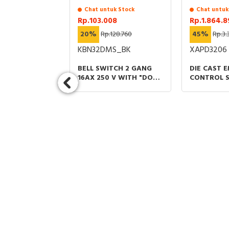
uk Stock
Chat untuk Stock
Chat untuk
57
Rp.103.008
Rp.1.864.
817.071
20%
Rp.128.760
45%
Rp.3.
7V_WG
KBN32DMS_BK
XAPD3206
SOCKET
BELL SWITCH 2 GANG
DIE CAST 
 WINE GOLD
16AX 250 V WITH "DO
CONTROL S
NOT DISTURB" & "PCU
SL ZINC A
SYMBOL" HITAM VIVACE
M25 6 CUT
E
80X175X 5