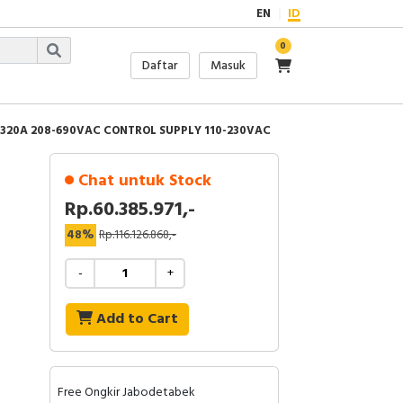
EN
ID
0
Daftar
Masuk
 320A 208-690VAC CONTROL SUPPLY 110-230VAC
Chat untuk Stock
Rp.60.385.971,-
48%
Rp.116.126.868,-
-
+
Add to Cart
Free Ongkir Jabodetabek