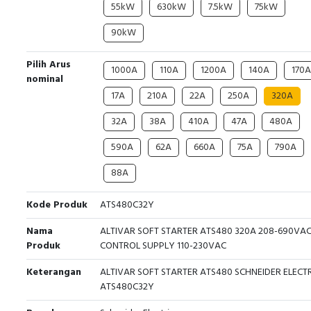
55kW
630kW
7.5kW
75kW
90kW
Pilih Arus
1000A
110A
1200A
140A
170A
nominal
17A
210A
22A
250A
320A
32A
38A
410A
47A
480A
590A
62A
660A
75A
790A
88A
Kode Produk
ATS480C32Y
Nama
ALTIVAR SOFT STARTER ATS480 320A 208-690VA
Produk
CONTROL SUPPLY 110-230VAC
Keterangan
ALTIVAR SOFT STARTER ATS480 SCHNEIDER ELECTR
ATS480C32Y