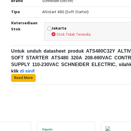
Brand
Schneider Electric
Tipe
Altistart 480 (Soft Starter)
Ketersediaan
Jakarta
Stok
Stok Tidak Tersedia
Untuk unduh datasheet produk ATS480C32Y ALTI
SOFT STARTER ATS480 320A 208-690VAC CONT
SUPPLY 110-230VAC SCHNEIDER ELECTRIC, silah
klik
di sini
!
Read More
Karakteristik Teknikal:
Kode Produk: ATS480C32Y
Merek: Schneider Electric
Nama Produk: ALTIVAR SOFT STARTER ATS
320A 208-690VAC CONTROL SUPPLY 110-230VA
Deskripsi: ALTIVAR SOFT STARTER ATS
Altivar Soft Starter ATS480 Schneider Electric
SCHNEIDER ELECTRIC - ATS480C32Y