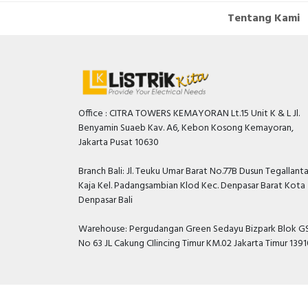
Tentang Kami
Office : CITRA TOWERS KEMAYORAN Lt.15 Unit K & L Jl.
Benyamin Suaeb Kav. A6, Kebon Kosong Kemayoran,
Jakarta Pusat 10630
Branch Bali: Jl. Teuku Umar Barat No.77B Dusun Tegallant
Kaja Kel. Padangsambian Klod Kec. Denpasar Barat Kota
Denpasar Bali
Warehouse: Pergudangan Green Sedayu Bizpark Blok GS
No 63 JL Cakung CIlincing Timur KM.02 Jakarta Timur 139