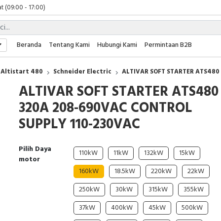
t (09:00 - 17:00)
 (09:00 - 17:00)
 (08:00 - 17:00)
t (09:00 - 17:00)
Beranda
Tentang Kami
Hubungi Kami
Permintaan B2B
 (09:00 - 17:00)
Altistart 480
Schneider Electric
ALTIVAR SOFT STARTER ATS480
ALTIVAR SOFT STARTER ATS480
320A 208-690VAC CONTROL
SUPPLY 110-230VAC
Pilih Daya
110kW
11kW
132kW
15kW
motor
160kW
18.5kW
220kW
22kW
250kW
30kW
315kW
355kW
37kW
400kW
45kW
500kW