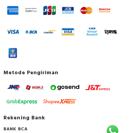
Alpha, Selis, Telemecanique, Trafindo, Esitas, BOSS,
atau marketing kami silakan klik
disini
. Selamat
B&D Transformer, Asco, Secure, Howig, Onesto,
berbelanja.
Veloce dan masih banyak lagi.
Metode Pengiriman
Rekening Bank
BANK BCA