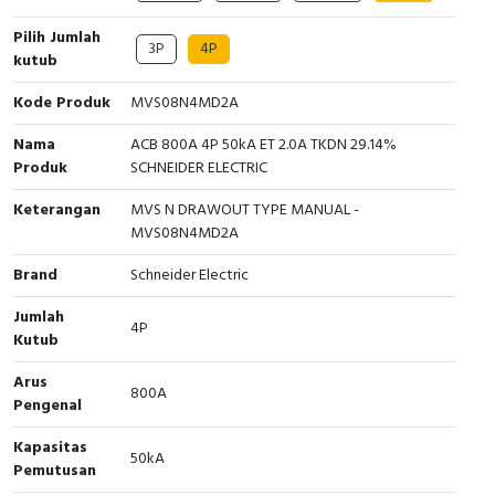
Cable Operated Switch
Panel Box
Pilih Jumlah
3P
4P
kutub
Signalling Columns
Kode Produk
MVS08N4MD2A
Safety Sensors
Nama
ACB 800A 4P 50kA ET 2.0A TKDN 29.14%
Produk
SCHNEIDER ELECTRIC
Pressure Switch
Keterangan
MVS N DRAWOUT TYPE MANUAL -
MVS08N4MD2A
Ultrasonic & Rotary Encoder
Brand
Schneider Electric
Limit Switch
Jumlah
4P
Kutub
Inductive Sensors
Arus
800A
Photoelectric
Pengenal
Kapasitas
Cam Switch
50kA
Pemutusan