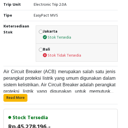
RFID
Trip Unit
Electronic Trip 2.0A
Tipe
Capacitive Sensors
EasyPact MVS
Ketersediaan
Safety Switch
Jakarta
Stok
Stok Tersedia
Radio Frequency
Bali
Stok Tidak Tersedia
Contact Block
Air Circuit Breaker (ACB) merupakan salah satu jenis
perangkat proteksi listrik yang umum digunakan dalam
sistem kelistrikan. Air Circuit Breaker adalah perangkat
proteksi listrik yang digunakan untuk memutuskan
Read More
aliran listrik pada suatu rangkaian listrik saat terjadi
Air Circuit Breaker bekerja dengan cara memutuskan
gangguan atau kelebihan arus. Alat ini umumnya
aliran listrik pada suatu rangkaian listrik saat terjadi
digunakan di dalam panel listrik industri dan dapat
gangguan atau kelebihan arus. Air Circuit Breaker
Stock Tersedia
digunakan pada sistem listrik dengan tegangan yang
menggunakan sistem khusus yang terdiri dari
cukup besar.
Rp.45.278.196,-