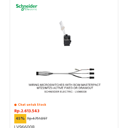
lanjut atau ingin melakukan pembelian dalam jumlah
besar bisa menghubungi tim sales atau marketing
kami, dengan klik
di sini
. Selamat berbelanja!
Chat untuk Stock
Rp.2.613.543
45%
Rp.4.751.897
LV966008