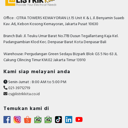
Office : CITRA TOWERS KEMAYORAN Lt.15 Unit K & L Jl. Benyamin Suaeb
Kav. A6, Kebon Kosong Kemayoran, Jakarta Pusat 10630
Branch Bali: Jl. Teuku Umar Barat No.77B Dusun Tegallantang Kaja Kel.
Padangsambian Klod Kec. Denpasar Barat Kota Denpasar Bali
Warehouse: Pergudangan Green Sedayu Bizpark Blok GS 5 No 63 JL
Cakung CIlincing Timur KM.02 Jakarta Timur 13910
Kami siap melayani anda
Senin-Jumat : 8:00 AM to 5:00 PM
021-39712719
cs@listrikkita.co.id
Temukan kami di