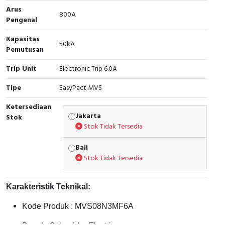
Arus
800A
Cable Operated Switch
Panel Box
Pengenal
Kapasitas
Signalling Columns
50kA
Pemutusan
Safety Sensors
Trip Unit
Electronic Trip 6.0A
Pressure Switch
Tipe
EasyPact MVS
Ketersediaan
Ultrasonic & Rotary Encoder
Jakarta
Stok
Stok Tidak Tersedia
Limit Switch
Bali
Inductive Sensors
Stok Tidak Tersedia
Photoelectric
Karakteristik Teknikal:
Cam Switch
Kode Produk : MVS08N3MF6A