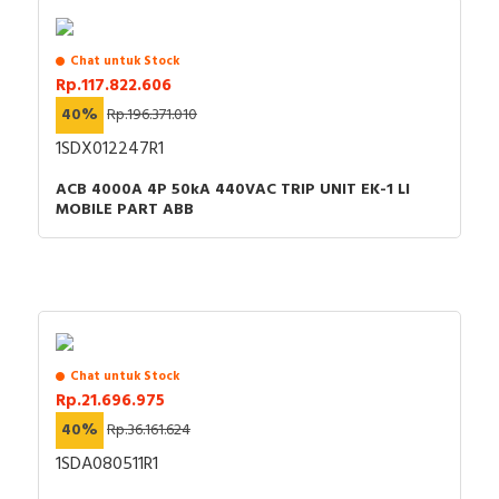
Chat untuk Stock
Rp.117.822.606
40%
Rp.196.371.010
1SDX012247R1
ACB 4000A 4P 50kA 440VAC TRIP UNIT EK-1 LI
MOBILE PART ABB
Chat untuk Stock
Rp.21.696.975
40%
Rp.36.161.624
1SDA080511R1