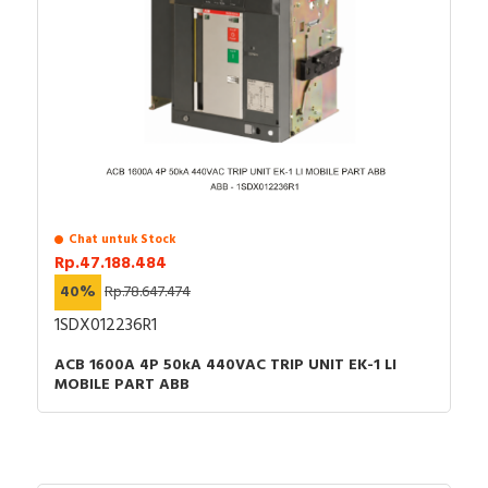
Chat untuk Stock
Rp.47.188.484
40%
Rp.78.647.474
1SDX012236R1
ACB 1600A 4P 50kA 440VAC TRIP UNIT EK-1 LI
MOBILE PART ABB