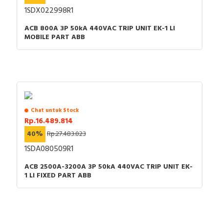
atau marketing kami silakan klik
disini
. Selamat
B&D Transformer, Asco, Secure, Howig, Onesto,
1SDX022998R1
berbelanja.
Veloce dan masih banyak lagi.
ACB 800A 3P 50kA 440VAC TRIP UNIT EK-1 LI
MOBILE PART ABB
Chat untuk Stock
Rp.16.489.814
40%
Rp.27.483.023
1SDA080509R1
ACB 2500A-3200A 3P 50kA 440VAC TRIP UNIT EK-
1 LI FIXED PART ABB