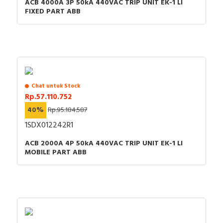
ACB 4000A 3P 50kA 440VAC TRIP UNIT EK-1 LI
FIXED PART ABB
Chat untuk Stock
Rp.57.110.752
40%
Rp.95.184.587
1SDX012242R1
ACB 2000A 4P 50kA 440VAC TRIP UNIT EK-1 LI
MOBILE PART ABB