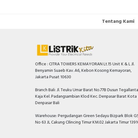
Tentang Kami
Office : CITRA TOWERS KEMAYORAN Lt.15 Unit K & L Jl.
Benyamin Suaeb Kav. A6, Kebon Kosong Kemayoran,
Jakarta Pusat 10630
Branch Bali: Jl. Teuku Umar Barat No.77B Dusun Tegallant
Kaja Kel. Padangsambian Klod Kec. Denpasar Barat Kota
Denpasar Bali
Warehouse: Pergudangan Green Sedayu Bizpark Blok GS
No 63 JL Cakung CIlincing Timur KM.02 Jakarta Timur 139