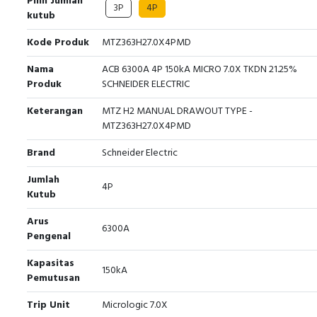
Pilih Jumlah
3P
4P
kutub
Kode Produk
MTZ363H27.0X4PMD
Nama
ACB 6300A 4P 150kA MICRO 7.0X TKDN 21.25%
Produk
SCHNEIDER ELECTRIC
Keterangan
MTZ H2 MANUAL DRAWOUT TYPE -
MTZ363H27.0X4PMD
Brand
Schneider Electric
Jumlah
4P
Kutub
Arus
6300A
Pengenal
Kapasitas
150kA
Pemutusan
Trip Unit
Micrologic 7.0X