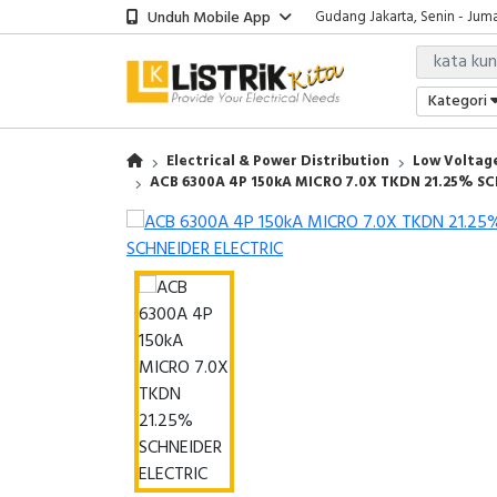
Unduh Mobile App
Gudang Jakarta, Senin - Juma
Showroom Bali, Senin - Jumat
Kantor Jakarta, Senin - Jumat
Gudang Jakarta, Senin - Juma
Kategori
Showroom Bali, Senin - Jumat
Electrical & Power Distribution
Low Voltage
ACB 6300A 4P 150kA MICRO 7.0X TKDN 21.25% S