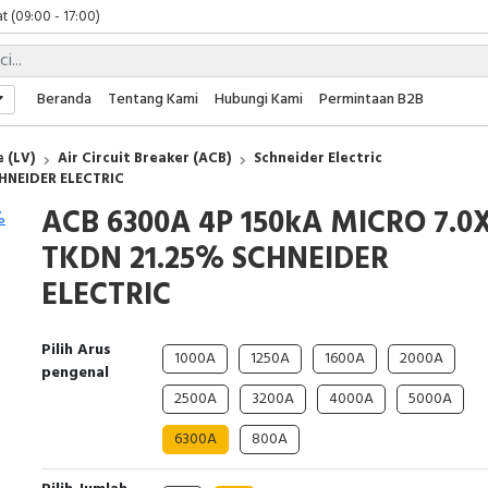
t (09:00 - 17:00)
 (09:00 - 17:00)
 (08:00 - 17:00)
t (09:00 - 17:00)
Beranda
Tentang Kami
Hubungi Kami
Permintaan B2B
 (09:00 - 17:00)
 (LV)
Air Circuit Breaker (ACB)
Schneider Electric
CHNEIDER ELECTRIC
ACB 6300A 4P 150kA MICRO 7.0
TKDN 21.25% SCHNEIDER
ELECTRIC
Pilih Arus
1000A
1250A
1600A
2000A
pengenal
2500A
3200A
4000A
5000A
6300A
800A