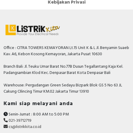
Kebijakan Privasi
Hager, Nader, Axle, Lifasa, Himel, APC, Hensel,
Philips, GE Current, Simon, Hannochs, Nusa, Gesits,
Anda dapat berbelanja dengan aman di
ListrikKita.com
U-Winfly, Hioki, TAC, Imou, Airquality, Legrand,
karena semua barang yang kami jual dijamin 100%
Mennekes, Epcos, Safe-D-Lock, Leroy Somer, Allen-
asli, bergaransi resmi dan dapat disertai dengan surat
Bradley, Sunfree, Secure, Telergon, Circutor, OPT, CIC,
keaslian barang. Untuk dapatkan harga MCB terbaik
PM, Supreme, Kabelindo, Kabelmetal Indonesia,
dan informasi lebih lanjut bisa menghubungi tim sales
Office : CITRA TOWERS KEMAYORAN Lt.15 Unit K & L Jl. Benyamin Suaeb
Alpha, Selis, Telemecanique, Trafindo, Esitas, BOSS,
atau marketing kami silakan klik
disini
. Selamat
Kav. A6, Kebon Kosong Kemayoran, Jakarta Pusat 10630
B&D Transformer, Asco, Secure, Howig, Onesto,
berbelanja.
Veloce dan masih banyak lagi.
Branch Bali: Jl. Teuku Umar Barat No.77B Dusun Tegallantang Kaja Kel.
Padangsambian Klod Kec. Denpasar Barat Kota Denpasar Bali
Warehouse: Pergudangan Green Sedayu Bizpark Blok GS 5 No 63 JL
Cakung CIlincing Timur KM.02 Jakarta Timur 13910
Kami siap melayani anda
Senin-Jumat : 8:00 AM to 5:00 PM
021-39712719
cs@listrikkita.co.id