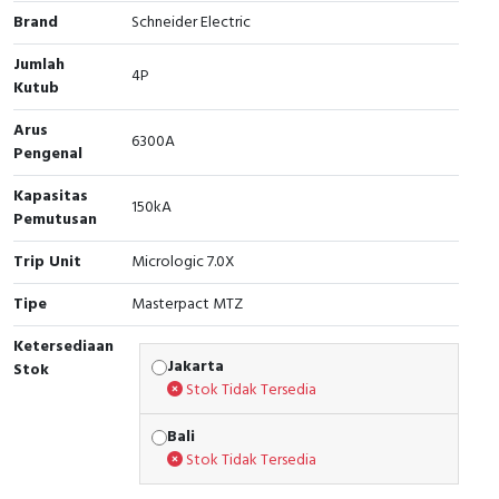
Brand
Schneider Electric
Cable Operated Switch
Panel Box
Jumlah
4P
Kutub
Signalling Columns
Arus
Safety Sensors
6300A
Pengenal
Pressure Switch
Kapasitas
150kA
Pemutusan
Ultrasonic & Rotary Encoder
Trip Unit
Micrologic 7.0X
Limit Switch
Tipe
Masterpact MTZ
Ketersediaan
Inductive Sensors
Jakarta
Stok
Stok Tidak Tersedia
Photoelectric
Bali
Cam Switch
Stok Tidak Tersedia