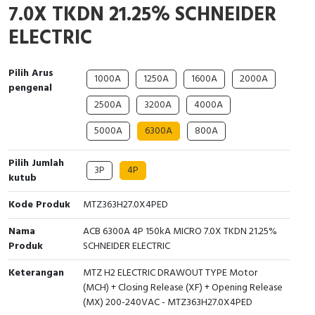
7.0X TKDN 21.25% SCHNEIDER
Interactive Flat Panel (IFP)
EcoStruxure Terminal Expert
Pendant / Crane Controller
Terminal Block
Inverter
Testers
ELECTRIC
Extension Power Socket
Panel Kendali
Engsel / Hinge
FRENIC
Compact Data Loggers
Pilih Arus
Vacuum
Selector Iluminasi
Industrial Plug & Socket
Electric Motor
Field Measuring
1000A
1250A
1600A
2000A
pengenal
2500A
3200A
4000A
Flash Buzzers
Busbar
Accessories
5000A
6300A
800A
Potensiometer
Junction Box
Digistart
Pilih Jumlah
3P
4P
Joystick Controller
MCB Box
kutub
Kode Produk
MTZ363H27.0X4PED
Foot Switch
Motion Sensors
Nama
ACB 6300A 4P 150kA MICRO 7.0X TKDN 21.25%
Tower Light
Accessories
Produk
SCHNEIDER ELECTRIC
Accessories
Accessories Elektrikal
Keterangan
MTZ H2 ELECTRIC DRAWOUT TYPE Motor
(MCH) + Closing Release (XF) + Opening Release
(MX) 200-240VAC - MTZ363H27.0X4PED
Exlhoist / Wireless Crane Controller
Empty Box