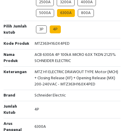
2500A
3200A
4000A
Cable Operated Switch
Panel Box
5000A
6300A
800A
Signalling Columns
Pilih Jumlah
3P
4P
kutub
Safety Sensors
Kode Produk
MTZ363H16.0X4PED
Pressure Switch
Nama
ACB 6300A 4P 100kA MICRO 6.0X TKDN 21.25%
Produk
SCHNEIDER ELECTRIC
Ultrasonic & Rotary Encoder
Keterangan
MTZ H1 ELECTRIC DRAWOUT TYPE Motor (MCH)
Limit Switch
+ Closing Release (XF) + Opening Release (MX)
200-240VAC - MTZ363H16.0X4PED
Inductive Sensors
Brand
Schneider Electric
Photoelectric
Jumlah
4P
Kutub
Cam Switch
Arus
6300A
Pengenal