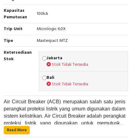
RFID
Kapasitas
100kA
Capacitive Sensors
Pemutusan
Trip Unit
Micrologic 6.0X
Safety Switch
Tipe
Masterpact MTZ
Radio Frequency
Ketersediaan
Jakarta
Stok
Contact Block
Stok Tidak Tersedia
Bali
Stok Tidak Tersedia
Air Circuit Breaker (ACB) merupakan salah satu jenis
perangkat proteksi listrik yang umum digunakan dalam
sistem kelistrikan. Air Circuit Breaker adalah perangkat
proteksi listrik yang digunakan untuk memutuskan
Read More
aliran listrik pada suatu rangkaian listrik saat terjadi
Air Circuit Breaker bekerja dengan cara memutuskan
gangguan atau kelebihan arus. Alat ini umumnya