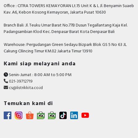
dan informasi lebih lanjut bisa menghubungi tim sales
Office : CITRA TOWERS KEMAYORAN Lt.15 Unit K & L Jl. Benyamin Suaeb
Alpha, Selis, Telemecanique, Trafindo, Esitas, BOSS,
atau marketing kami silakan klik
disini
. Selamat
Kav. A6, Kebon Kosong Kemayoran, Jakarta Pusat 10630
B&D Transformer, Asco, Secure, Howig, Onesto,
berbelanja.
Veloce dan masih banyak lagi.
Branch Bali: Jl. Teuku Umar Barat No.77B Dusun Tegallantang Kaja Kel.
Padangsambian Klod Kec. Denpasar Barat Kota Denpasar Bali
Warehouse: Pergudangan Green Sedayu Bizpark Blok GS 5 No 63 JL
Cakung CIlincing Timur KM.02 Jakarta Timur 13910
Kami siap melayani anda
Senin-Jumat : 8:00 AM to 5:00 PM
021-39712719
cs@listrikkita.co.id
Temukan kami di