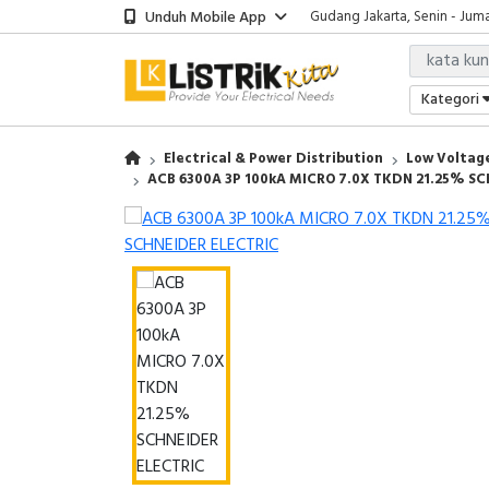
Unduh Mobile App
Gudang Jakarta, Senin - Juma
Showroom Bali, Senin - Jumat
Kantor Jakarta, Senin - Jumat
Gudang Jakarta, Senin - Juma
Kategori
Showroom Bali, Senin - Jumat
Electrical & Power Distribution
Low Voltage
ACB 6300A 3P 100kA MICRO 7.0X TKDN 21.25% SC