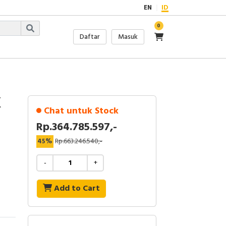
EN
ID
0
Daftar
Masuk
X
Chat untuk Stock
Rp.364.785.597,-
45%
Rp.663.246.540,-
-
+
Add to Cart