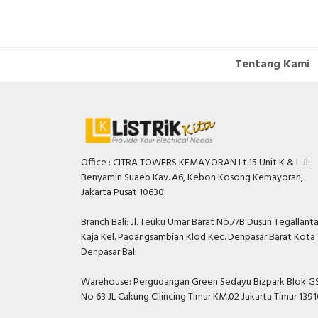
Tentang Kami
Office : CITRA TOWERS KEMAYORAN Lt.15 Unit K & L Jl.
Benyamin Suaeb Kav. A6, Kebon Kosong Kemayoran,
Jakarta Pusat 10630
Branch Bali: Jl. Teuku Umar Barat No.77B Dusun Tegallant
Kaja Kel. Padangsambian Klod Kec. Denpasar Barat Kota
Denpasar Bali
Warehouse: Pergudangan Green Sedayu Bizpark Blok GS
No 63 JL Cakung CIlincing Timur KM.02 Jakarta Timur 139