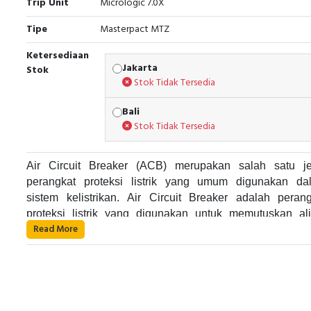
Trip Unit
Micrologic 7.0X
Tipe
Masterpact MTZ
Ketersediaan
Jakarta
Stok
Stok Tidak Tersedia
Bali
Stok Tidak Tersedia
Air Circuit Breaker (ACB) merupakan salah satu je
perangkat proteksi listrik yang umum digunakan da
sistem kelistrikan. Air Circuit Breaker adalah perang
proteksi listrik yang digunakan untuk memutuskan ali
Read More
listrik pada suatu rangkaian listrik saat terjadi gangguan 
Air Circuit Breaker bekerja dengan cara memutuskan al
kelebihan arus. Alat ini umumnya digunakan di dalam p
listrik pada suatu rangkaian listrik saat terjadi gangguan 
listrik industri dan dapat digunakan pada sistem list
kelebihan arus. Air Circuit Breaker menggunakan sis
dengan tegangan yang cukup besar.
khusus yang terdiri dari beberapa komponen, seperti trip u
operating mechanism, dan current transformer. Ketika ter