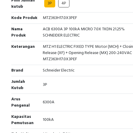
Pilih Jumlah
3P
4P
kutub
Kode Produk
MTZ363H17.0X3PEF
Nama
ACB 6300A 3P 100kA MICRO 7.0X TKDN 21.25%
Produk
SCHNEIDER ELECTRIC
Keterangan
MTZ H1 ELECTRIC FIXED TYPE Motor (MCH) + Closi
Release (XF) + Opening Release (MX) 200-240VAC 
MTZ363H17.0X3PEF
Brand
Schneider Electric
Jumlah
3P
Kutub
Arus
6300A
Pengenal
Kapasitas
100kA
Pemutusan