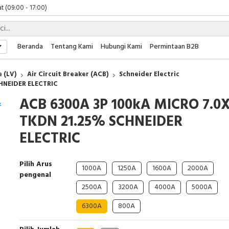
t (09:00 - 17:00)
 (09:00 - 17:00)
 (08:00 - 17:00)
t (09:00 - 17:00)
Beranda
Tentang Kami
Hubungi Kami
Permintaan B2B
 (09:00 - 17:00)
 (LV)
Air Circuit Breaker (ACB)
Schneider Electric
HNEIDER ELECTRIC
ACB 6300A 3P 100kA MICRO 7.0
TKDN 21.25% SCHNEIDER
ELECTRIC
Pilih Arus
1000A
1250A
1600A
2000A
pengenal
2500A
3200A
4000A
5000A
6300A
800A