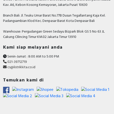
atau marketing kami silakan klik
disini
. Selamat
Kav. A6, Kebon Kosong Kemayoran, Jakarta Pusat 10630
B&D Transformer, Asco, Secure, Howig, Onesto,
berbelanja.
Veloce dan masih banyak lagi.
Branch Bali: Jl. Teuku Umar Barat No.77B Dusun Tegallantang Kaja Kel.
Padangsambian Klod Kec. Denpasar Barat Kota Denpasar Bali
Warehouse: Pergudangan Green Sedayu Bizpark Blok GS 5 No 63 JL
Cakung CIlincing Timur KM.02 Jakarta Timur 13910
Kami siap melayani anda
Senin-Jumat : 8:00 AM to 5:00 PM
021-39712719
cs@listrikkita.co.id
Temukan kami di