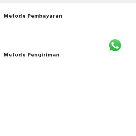
Metode Pembayaran
Metode Pengiriman
Rekening Bank
BANK BCA
7335280822
A.N. PT. LISTRIK KITA INDONESIA
Copyright © 2018 - 2026 All Rights Reserved -
ListrikKita