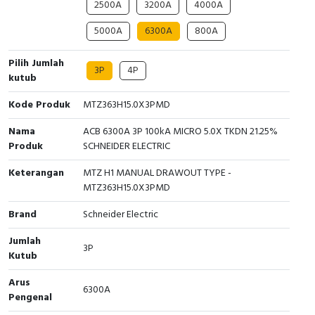
2500A
3200A
4000A
Cable Operated Switch
Panel Box
5000A
6300A
800A
Signalling Columns
Pilih Jumlah
3P
4P
kutub
Safety Sensors
Kode Produk
MTZ363H15.0X3PMD
Pressure Switch
Nama
ACB 6300A 3P 100kA MICRO 5.0X TKDN 21.25%
Produk
SCHNEIDER ELECTRIC
Ultrasonic & Rotary Encoder
Keterangan
MTZ H1 MANUAL DRAWOUT TYPE -
Limit Switch
MTZ363H15.0X3PMD
Brand
Schneider Electric
Inductive Sensors
Jumlah
3P
Photoelectric
Kutub
Arus
Cam Switch
6300A
Pengenal