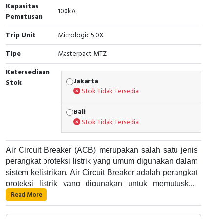
RFID
Kapasitas
100kA
Pemutusan
Capacitive Sensors
Trip Unit
Micrologic 5.0X
Safety Switch
Tipe
Masterpact MTZ
Ketersediaan
Radio Frequency
Jakarta
Stok
Stok Tidak Tersedia
Contact Block
Bali
Stok Tidak Tersedia
Air Circuit Breaker (ACB) merupakan salah satu jenis
perangkat proteksi listrik yang umum digunakan dalam
sistem kelistrikan. Air Circuit Breaker adalah perangkat
proteksi listrik yang digunakan untuk memutuskan
Read More
aliran listrik pada suatu rangkaian listrik saat terjadi
Air Circuit Breaker bekerja dengan cara memutuskan
gangguan atau kelebihan arus. Alat ini umumnya
aliran listrik pada suatu rangkaian listrik saat terjadi
digunakan di dalam panel listrik industri dan dapat