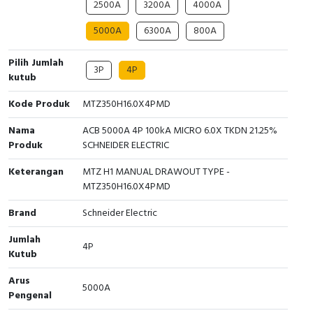
2500A
3200A
4000A
Cable Operated Switch
Panel Box
5000A
6300A
800A
Signalling Columns
Pilih Jumlah
3P
4P
kutub
Safety Sensors
Kode Produk
MTZ350H16.0X4PMD
Pressure Switch
Nama
ACB 5000A 4P 100kA MICRO 6.0X TKDN 21.25%
Produk
SCHNEIDER ELECTRIC
Ultrasonic & Rotary Encoder
Keterangan
MTZ H1 MANUAL DRAWOUT TYPE -
Limit Switch
MTZ350H16.0X4PMD
Brand
Schneider Electric
Inductive Sensors
Jumlah
4P
Photoelectric
Kutub
Arus
Cam Switch
5000A
Pengenal