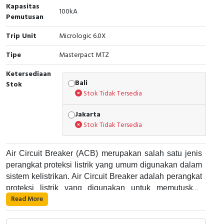
RFID
Kapasitas
100kA
Pemutusan
Capacitive Sensors
Trip Unit
Micrologic 6.0X
Safety Switch
Tipe
Masterpact MTZ
Ketersediaan
Radio Frequency
Bali
Stok
Stok Tidak Tersedia
Contact Block
Jakarta
Stok Tidak Tersedia
Air Circuit Breaker (ACB) merupakan salah satu jenis
perangkat proteksi listrik yang umum digunakan dalam
sistem kelistrikan. Air Circuit Breaker adalah perangkat
proteksi listrik yang digunakan untuk memutuskan
Read More
aliran listrik pada suatu rangkaian listrik saat terjadi
Air Circuit Breaker bekerja dengan cara memutuskan
gangguan atau kelebihan arus. Alat ini umumnya
aliran listrik pada suatu rangkaian listrik saat terjadi
digunakan di dalam panel listrik industri dan dapat