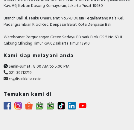
atau marketing kami silakan klik
disini
. Selamat
Kav. A6, Kebon Kosong Kemayoran, Jakarta Pusat 10630
B&D Transformer, Asco, Secure, Howig, Onesto,
berbelanja.
Veloce dan masih banyak lagi.
Branch Bali: Jl. Teuku Umar Barat No.77B Dusun Tegallantang Kaja Kel.
Padangsambian Klod Kec. Denpasar Barat Kota Denpasar Bali
Warehouse: Pergudangan Green Sedayu Bizpark Blok GS 5 No 63 JL
Cakung CIlincing Timur KM.02 Jakarta Timur 13910
Kami siap melayani anda
Senin-Jumat : 8:00 AM to 5:00 PM
021-39712719
cs@listrikkita.co.id
Temukan kami di