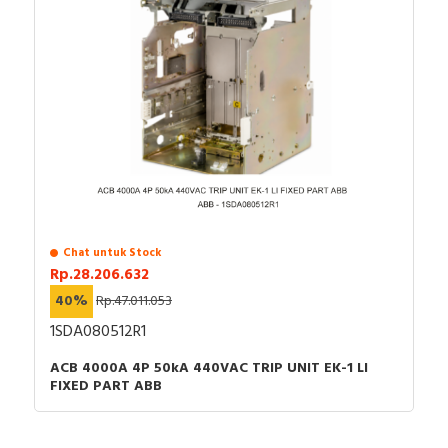
Chat untuk Stock
Rp.28.206.632
40%
Rp.47.011.053
1SDA080512R1
ACB 4000A 4P 50kA 440VAC TRIP UNIT EK-1 LI
FIXED PART ABB