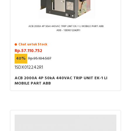
Chat untuk Stock
Rp.57.110.752
40%
Rp.95.184.587
1SDX012242R1
ACB 2000A 4P 50kA 440VAC TRIP UNIT EK-1 LI
MOBILE PART ABB