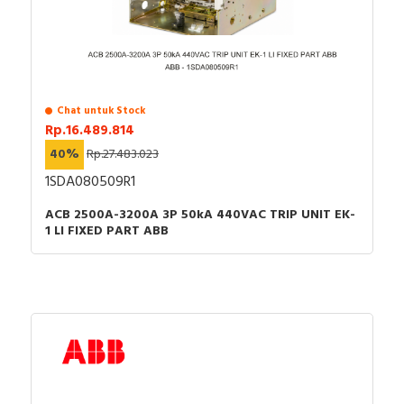
Chat untuk Stock
Rp.16.489.814
40%
Rp.27.483.023
1SDA080509R1
ACB 2500A-3200A 3P 50kA 440VAC TRIP UNIT EK-
1 LI FIXED PART ABB