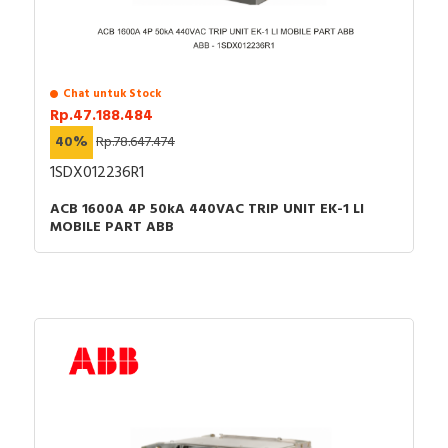
Chat untuk Stock
Rp.47.188.484
40%
Rp.78.647.474
1SDX012236R1
ACB 1600A 4P 50kA 440VAC TRIP UNIT EK-1 LI
MOBILE PART ABB