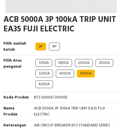
Cable Operated Switch
Panel Box
ACB 5000A 3P 100kA TRIP UNIT
Signalling Columns
EA35 FUJI ELECTRIC
Safety Sensors
Pilih Jumlah
3P
4P
kutub
Pressure Switch
Pilih Arus
1250A
1600A
2000A
2500A
Ultrasonic & Rotary Encoder
pengenal
3200A
4000A
5000A
Limit Switch
6300A
Inductive Sensors
Kode Produk
BT3-6300X/35000E
Photoelectric
Nama
ACB 5000A 3P 100kA TRIP UNIT EA35 FUJI
Produk
ELECTRIC
Cam Switch
Keterangan
AIR CIRCUIT BREAKER BT3 STANDARD SERIES