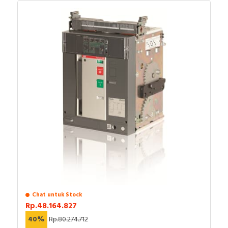
closing coil dan shunt trip.
ListrikKita.com menjual beberapa brand yaitu,
Standard IEC 60947-2
Schneider Electric, ABB, Siemens, Fuji Electric, LS
Perlindungan pemutusan Long time, Short
Electric, Nidec, Socomec, L&T, Ducati Energia, Chint,
time, Instantaneous
Hager, Nader, Axle, Lifasa, Himel, APC, Hensel,
Indikator LED, Fungsi MCR dan
Philips, GE Current, Simon, Hannochs, Nusa, Gesits,
Perlindungan neutral
Anda dapat berbelanja dengan aman di
ListrikKita.com
U-Winfly, Hioki, TAC, Imou, Airquality, Legrand,
Pengukuran Arus
karena semua barang yang kami jual dijamin 100%
Mennekes, Epcos, Safe-D-Lock, Leroy Somer, Allen-
asli, bergaransi resmi dan dapat disertai dengan surat
Bradley, Sunfree, Secure, Telergon, Circutor, OPT, CIC,
keaslian barang. Untuk dapatkan harga MCB terbaik
PM, Supreme, Kabelindo, Kabelmetal Indonesia,
dan informasi lebih lanjut bisa menghubungi tim sales
Alpha, Selis, Telemecanique, Trafindo, Esitas, BOSS,
atau marketing kami silakan klik
disini
. Selamat
B&D Transformer, Asco, Secure, Howig, Onesto,
berbelanja.
Veloce dan masih banyak lagi.
Chat untuk Stock
Rp.48.164.827
40%
Rp.80.274.712