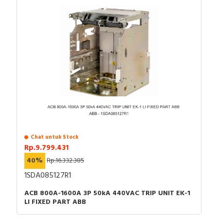
Chat untuk Stock
Rp.9.799.431
40%
Rp.16.332.385
1SDA085127R1
ACB 800A-1600A 3P 50kA 440VAC TRIP UNIT EK-1
LI FIXED PART ABB