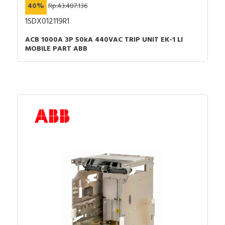
40%
Rp.43.487.136
1SDX012119R1
ACB 1000A 3P 50kA 440VAC TRIP UNIT EK-1 LI
MOBILE PART ABB