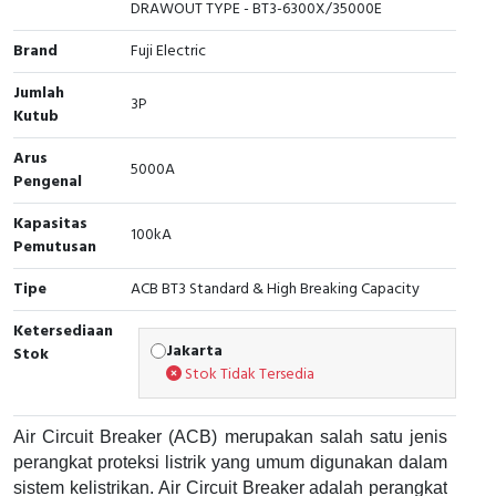
RFID
DRAWOUT TYPE - BT3-6300X/35000E
Brand
Fuji Electric
Capacitive Sensors
Jumlah
3P
Safety Switch
Kutub
Arus
Radio Frequency
5000A
Pengenal
Contact Block
Kapasitas
100kA
Pemutusan
Tipe
ACB BT3 Standard & High Breaking Capacity
Ketersediaan
Jakarta
Stok
Stok Tidak Tersedia
Air Circuit Breaker (ACB) merupakan salah satu jenis
perangkat proteksi listrik yang umum digunakan dalam
sistem kelistrikan. Air Circuit Breaker adalah perangkat