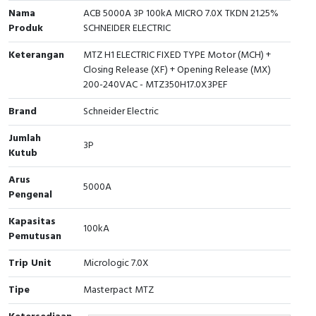
RFID
Nama
ACB 5000A 3P 100kA MICRO 7.0X TKDN 21.25%
Produk
SCHNEIDER ELECTRIC
Capacitive Sensors
Keterangan
MTZ H1 ELECTRIC FIXED TYPE Motor (MCH) +
Closing Release (XF) + Opening Release (MX)
Safety Switch
200-240VAC - MTZ350H17.0X3PEF
Radio Frequency
Brand
Schneider Electric
Contact Block
Jumlah
3P
Kutub
Arus
5000A
Pengenal
Kapasitas
100kA
Pemutusan
Trip Unit
Micrologic 7.0X
Tipe
Masterpact MTZ