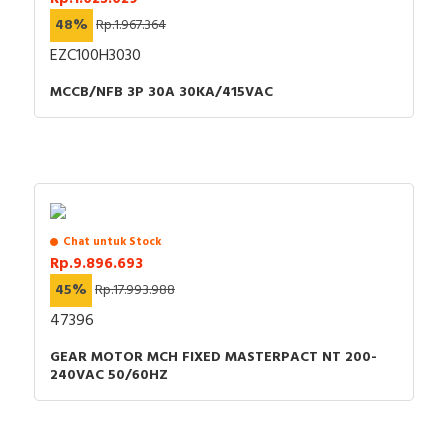
48%
Rp.1.967.364
EZC100H3030
MCCB/NFB 3P 30A 30KA/415VAC
Chat untuk Stock
Rp.9.896.693
45%
Rp.17.993.988
47396
GEAR MOTOR MCH FIXED MASTERPACT NT 200-
240VAC 50/60HZ