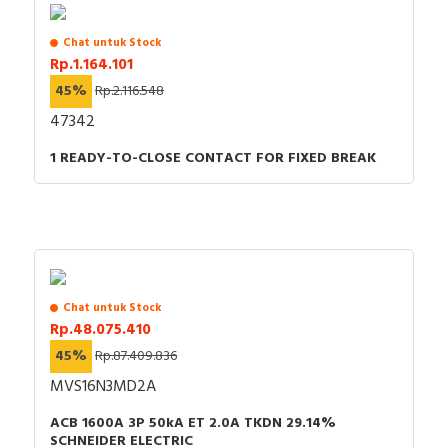
Chat untuk Stock
Rp.1.164.101
45%
Rp.2.116.548
47342
1 READY-TO-CLOSE CONTACT FOR FIXED BREAK
Chat untuk Stock
Rp.48.075.410
45%
Rp.87.409.836
MVS16N3MD2A
ACB 1600A 3P 50kA ET 2.0A TKDN 29.14%
SCHNEIDER ELECTRIC