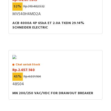
52%
Rp.318.482.532
MVS40H4MD2A
ACB 4000A 4P 65kA ET 2.0A TKDN 29.14%
SCHNEIDER ELECTRIC
Chat untuk Stock
Rp.2.657.140
45%
Rp.4.831.164
48504
MN 200/250 VAC/VDC FOR DRAWOUT BREAKER