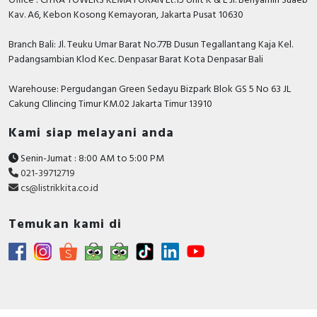
Office : CITRA TOWERS KEMAYORAN Lt.15 Unit K & L Jl. Benyamin Suaeb
Kav. A6, Kebon Kosong Kemayoran, Jakarta Pusat 10630
Branch Bali: Jl. Teuku Umar Barat No.77B Dusun Tegallantang Kaja Kel.
Padangsambian Klod Kec. Denpasar Barat Kota Denpasar Bali
Warehouse: Pergudangan Green Sedayu Bizpark Blok GS 5 No 63 JL
Cakung CIlincing Timur KM.02 Jakarta Timur 13910
Kami siap melayani anda
Senin-Jumat : 8:00 AM to 5:00 PM
021-39712719
cs@listrikkita.co.id
Temukan kami di