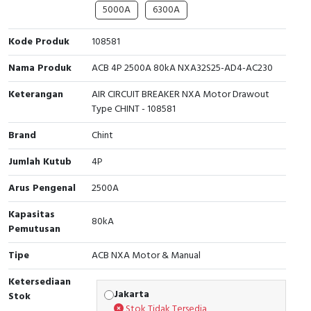
5000A
6300A
Cable Operated Switch
Panel Box
Kode Produk
108581
Signalling Columns
Nama Produk
ACB 4P 2500A 80kA NXA32S25-AD4-AC230
Safety Sensors
Keterangan
AIR CIRCUIT BREAKER NXA Motor Drawout
Type CHINT - 108581
Pressure Switch
Brand
Chint
Ultrasonic & Rotary Encoder
Jumlah Kutub
4P
Limit Switch
Arus Pengenal
2500A
Kapasitas
Inductive Sensors
80kA
Pemutusan
Photoelectric
Tipe
ACB NXA Motor & Manual
Ketersediaan
Cam Switch
Jakarta
Stok
Stok Tidak Tersedia