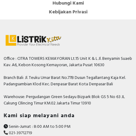
Hubungi Kami
Electric, Nidec, Socomec, L&T, Ducati Energia, Chint,
Motor: Sertakan UVT, Kontak Bantu, Penutupan
Hager, Nader, Axle, Lifasa, Himel, APC, Hensel,
Kebijakan Privasi
Elektromagnetik
Philips, GE Current, Simon, Hannochs, Nusa, Gesits,
Manual: Sertakan UVT, Kontak Tambahan
Anda dapat berbelanja dengan aman di
ListrikKita.com
U-Winfly, Hioki, TAC, Imou, Airquality, Legrand,
karena semua barang yang kami jual dijamin 100%
Mennekes, Epcos, Safe-D-Lock, Leroy Somer, Allen-
asli, bergaransi resmi dan dapat disertai dengan surat
Bradley, Sunfree, Secure, Telergon, Circutor, OPT, CIC,
keaslian barang. Untuk dapatkan harga terbaik dan
PM, Supreme, Kabelindo, Kabelmetal Indonesia,
informasi lebih lanjut bisa menghubungi tim sales atau
Alpha, Selis, Telemecanique, Trafindo, Esitas, BOSS,
marketing kami silakan klik
disini
. Selamat berbelanja.
Office : CITRA TOWERS KEMAYORAN Lt.15 Unit K & L Jl. Benyamin Suaeb
B&D Transformer, Asco, Secure, Howig, Onesto,
Kav. A6, Kebon Kosong Kemayoran, Jakarta Pusat 10630
Veloce dan masih banyak lagi.
Branch Bali: Jl. Teuku Umar Barat No.77B Dusun Tegallantang Kaja Kel.
Padangsambian Klod Kec. Denpasar Barat Kota Denpasar Bali
Warehouse: Pergudangan Green Sedayu Bizpark Blok GS 5 No 63 JL
Cakung CIlincing Timur KM.02 Jakarta Timur 13910
Kami siap melayani anda
Senin-Jumat : 8:00 AM to 5:00 PM
021-39712719