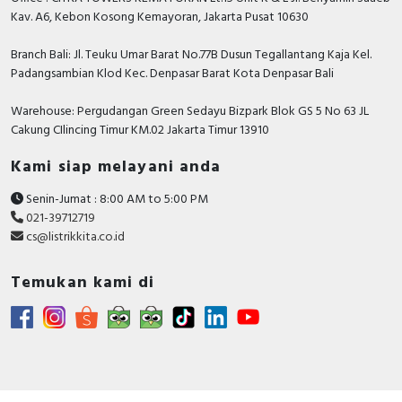
atau marketing kami silakan klik
disini
. Selamat
Kav. A6, Kebon Kosong Kemayoran, Jakarta Pusat 10630
B&D Transformer, Asco, Secure, Howig, Onesto,
berbelanja.
Veloce dan masih banyak lagi.
Branch Bali: Jl. Teuku Umar Barat No.77B Dusun Tegallantang Kaja Kel.
Padangsambian Klod Kec. Denpasar Barat Kota Denpasar Bali
Warehouse: Pergudangan Green Sedayu Bizpark Blok GS 5 No 63 JL
Cakung CIlincing Timur KM.02 Jakarta Timur 13910
Kami siap melayani anda
Senin-Jumat : 8:00 AM to 5:00 PM
021-39712719
cs@listrikkita.co.id
Temukan kami di