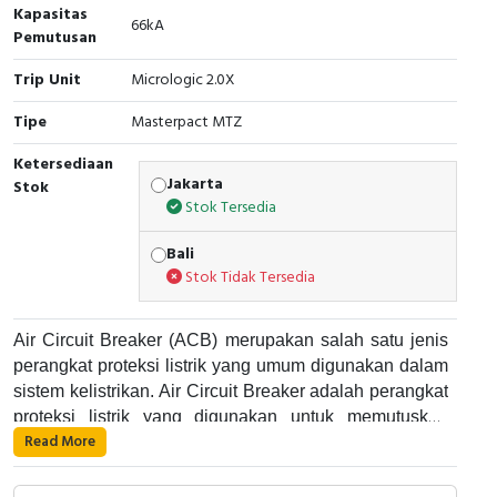
RFID
Kapasitas
66kA
Pemutusan
Capacitive Sensors
Trip Unit
Micrologic 2.0X
Safety Switch
Tipe
Masterpact MTZ
Ketersediaan
Radio Frequency
Jakarta
Stok
Stok Tersedia
Contact Block
Bali
Stok Tidak Tersedia
Air Circuit Breaker (ACB) merupakan salah satu jenis
perangkat proteksi listrik yang umum digunakan dalam
sistem kelistrikan. Air Circuit Breaker adalah perangkat
proteksi listrik yang digunakan untuk memutuskan
Read More
aliran listrik pada suatu rangkaian listrik saat terjadi
Air Circuit Breaker bekerja dengan cara memutuskan
gangguan atau kelebihan arus. Alat ini umumnya
aliran listrik pada suatu rangkaian listrik saat terjadi
digunakan di dalam panel listrik industri dan dapat