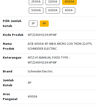
2500A
3200A
4000A
Cable Operated Switch
Panel Box
5000A
6300A
800A
Signalling Columns
Pilih Jumlah
3P
4P
kutub
Safety Sensors
Kode Produk
MTZ240H12.0X4PMF
Pressure Switch
Nama
ACB 4000A 4P 66kA MICRO 2.0X TKDN 22.07%
Produk
SCHNEIDER ELECTRIC
Ultrasonic & Rotary Encoder
Keterangan
MTZ H1 MANUAL FIXED TYPE -
Limit Switch
MTZ240H12.0X4PMF
Brand
Schneider Electric
Inductive Sensors
Jumlah
4P
Photoelectric
Kutub
Arus
Cam Switch
4000A
Pengenal