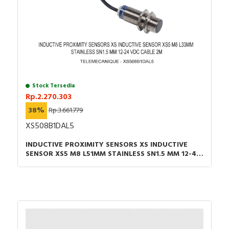
Stock Tersedia
Rp.2.270.303
38%
Rp.3.661.779
XS508B1DAL5
INDUCTIVE PROXIMITY SENSORS XS INDUCTIVE
SENSOR XS5 M8 L51MM STAINLESS SN1.5 MM 12-48
VDC CABLE 5M