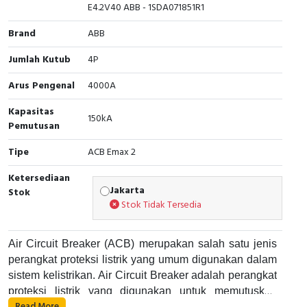
RFID
E4.2V40 ABB - 1SDA071851R1
Brand
ABB
Capacitive Sensors
Jumlah Kutub
4P
Safety Switch
Arus Pengenal
4000A
Radio Frequency
Kapasitas
150kA
Pemutusan
Contact Block
Tipe
ACB Emax 2
Ketersediaan
Jakarta
Stok
Stok Tidak Tersedia
Air Circuit Breaker (ACB) merupakan salah satu jenis
perangkat proteksi listrik yang umum digunakan dalam
sistem kelistrikan. Air Circuit Breaker adalah perangkat
proteksi listrik yang digunakan untuk memutuskan
Read More
aliran listrik pada suatu rangkaian listrik saat terjadi