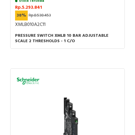
Stock Tersedia
Rp.5.293.841
38%
Rp.8.538.453
XMLB010A2C11
PRESSURE SWITCH XMLB 10 BAR ADJUSTABLE
SCALE 2 THRESHOLDS - 1 C/O