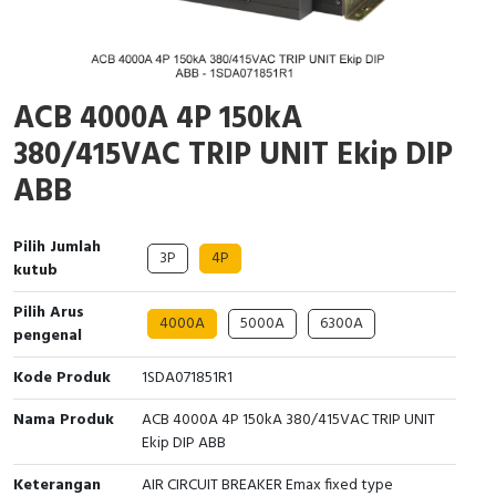
Cable Operated Switch
Panel Box
Signalling Columns
ACB 4000A 4P 150kA
Safety Sensors
380/415VAC TRIP UNIT Ekip DIP
ABB
Pressure Switch
Ultrasonic & Rotary Encoder
Pilih Jumlah
3P
4P
kutub
Limit Switch
Pilih Arus
4000A
5000A
6300A
pengenal
Inductive Sensors
Kode Produk
1SDA071851R1
Photoelectric
Nama Produk
ACB 4000A 4P 150kA 380/415VAC TRIP UNIT
Ekip DIP ABB
Cam Switch
Keterangan
AIR CIRCUIT BREAKER Emax fixed type