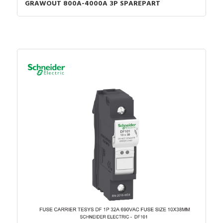
GRAWOUT 800A-4000A 3P SPAREPART
kebakaran akibat korsleting atau arus berlebih.
ACB ABB dapat digunakan pada tegangan rendah dan
tegangan menengah. Udara pada tekanan ruang
atmosfer digunakan sebagai peredam busur api yang
timbul akibat proses switching maupun gangguan.
ACB ABB SACE Emax 2 menetapkan tolok ukur
pemutus sirkuit baru untuk kebutuhan saat ini dan
masa depan, mencocokkan semua persyaratan
jaringan listrik baru berkat fitur-fiturnya yang khas,
diantaranya :
Performance
Tersedia empat ukuran, memastikan kinerja
tinggi dalam dimensi kompak. Sertifikasi
penandaan rangkap tiga (IEC, UL, CCC).
Tersertifikasi untuk pengukuran energi aktif
Kelas 1 sesuai dengan standar IEC61557-12.
Control
Inovasi All-In-One mampu mengelola segala