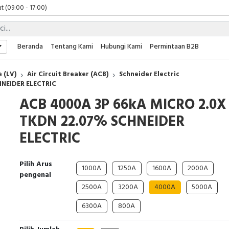
t (09:00 - 17:00)
 (09:00 - 17:00)
 (08:00 - 17:00)
t (09:00 - 17:00)
Beranda
Tentang Kami
Hubungi Kami
Permintaan B2B
 (09:00 - 17:00)
 (LV)
Air Circuit Breaker (ACB)
Schneider Electric
HNEIDER ELECTRIC
ACB 4000A 3P 66kA MICRO 2.0X
TKDN 22.07% SCHNEIDER
ELECTRIC
Pilih Arus
1000A
1250A
1600A
2000A
pengenal
2500A
3200A
4000A
5000A
6300A
800A