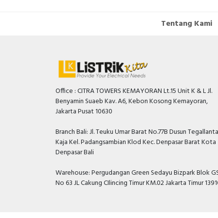
Tentang Kami
Office : CITRA TOWERS KEMAYORAN Lt.15 Unit K & L Jl.
Benyamin Suaeb Kav. A6, Kebon Kosong Kemayoran,
Jakarta Pusat 10630
Branch Bali: Jl. Teuku Umar Barat No.77B Dusun Tegallant
Kaja Kel. Padangsambian Klod Kec. Denpasar Barat Kota
Denpasar Bali
Warehouse: Pergudangan Green Sedayu Bizpark Blok GS
No 63 JL Cakung CIlincing Timur KM.02 Jakarta Timur 139