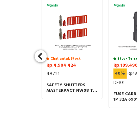
uk Stock
Chat untuk Stock
Stock Ters
1
Rp.4.904.424
Rp.109.49
170.330
48721
40%
Rp.1
_WE
DF101
SAFETY SHUTTERS
MASTERPACT NW08 TO
 SOCKET 1
FUSE CARR
NW 40 GRAWOUT
OHM THROUGH
1P 32A 69
800A-4000A 3P
ION PUTIH
SIZE 10X3
SPAREPART