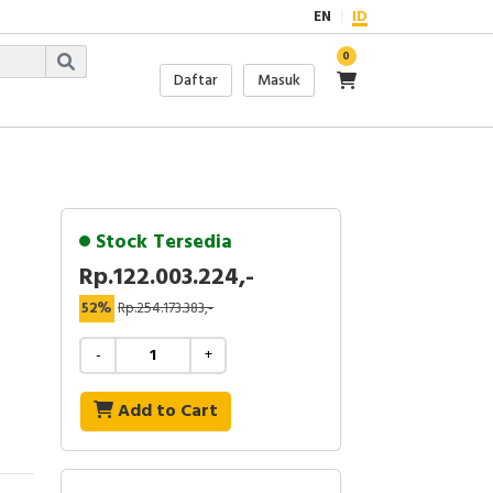
EN
ID
0
Daftar
Masuk
Stock Tersedia
Rp.122.003.224,-
52%
Rp.254.173.383,-
-
+
Add to Cart