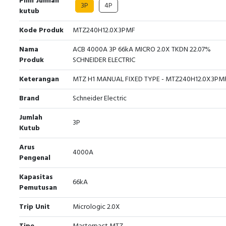
Pilih Jumlah
3P
4P
kutub
Kode Produk
MTZ240H12.0X3PMF
Nama
ACB 4000A 3P 66kA MICRO 2.0X TKDN 22.07%
Produk
SCHNEIDER ELECTRIC
Keterangan
MTZ H1 MANUAL FIXED TYPE - MTZ240H12.0X3PM
Brand
Schneider Electric
Jumlah
3P
Kutub
Arus
4000A
Pengenal
Kapasitas
66kA
Pemutusan
Trip Unit
Micrologic 2.0X