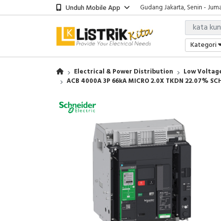
Unduh Mobile App
Gudang Jakarta, Senin - Juma
Showroom Bali, Senin - Jumat
Kantor Jakarta, Senin - Jumat
Gudang Jakarta, Senin - Juma
Kategori
Showroom Bali, Senin - Jumat
Electrical & Power Distribution
Low Voltage
ACB 4000A 3P 66kA MICRO 2.0X TKDN 22.07% SC