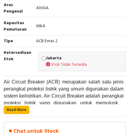
Arus
4000A
Cable Operated Switch
Panel Box
Pengenal
Kapasitas
Signalling Columns
66kA
Pemutusan
Safety Sensors
Tipe
ACB Emax 2
Ketersediaan
Pressure Switch
Jakarta
Stok
Stok Tidak Tersedia
Ultrasonic & Rotary Encoder
Limit Switch
Air Circuit Breaker (ACB) merupakan salah satu jenis
perangkat proteksi listrik yang umum digunakan dalam
Inductive Sensors
sistem kelistrikan. Air Circuit Breaker adalah perangkat
proteksi listrik yang digunakan untuk memutuskan
Read More
Photoelectric
aliran listrik pada suatu rangkaian listrik saat terjadi
Air Circuit Breaker bekerja dengan cara memutuskan
gangguan atau kelebihan arus. Alat ini umumnya
aliran listrik pada suatu rangkaian listrik saat terjadi
digunakan di dalam panel listrik industri dan dapat
Cam Switch
gangguan atau kelebihan arus. Air Circuit Breaker
Chat untuk Stock
digunakan pada sistem listrik dengan tegangan yang
menggunakan sistem khusus yang terdiri dari