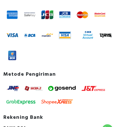
asli, bergaransi resmi dan dapat disertai dengan surat
Bradley, Sunfree, Secure, Telergon, Circutor, OPT, CIC,
keaslian barang. Untuk dapatkan harga terbaik dan
PM, Supreme, Kabelindo, Kabelmetal Indonesia,
informasi lebih lanjut bisa menghubungi tim sales atau
Alpha, Selis, Telemecanique, Trafindo, Esitas, BOSS,
marketing kami silakan klik
disini
. Selamat berbelanja.
B&D Transformer, Asco, Secure, Howig, Onesto,
Veloce dan masih banyak lagi.
Metode Pengiriman
Rekening Bank